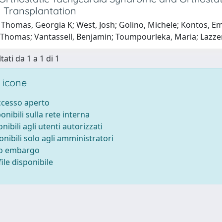
l Transplantation
Thomas, Georgia K; West, Josh; Golino, Michele; Kontos, Emi
Thomas; Vantassell, Benjamin; Toumpourleka, Maria; Lazzerin
tati da 1 a 1 di 1
 icone
accesso aperto
ponibili sulla rete interna
onibili agli utenti autorizzati
onibili solo agli amministratori
to embargo
ile disponibile