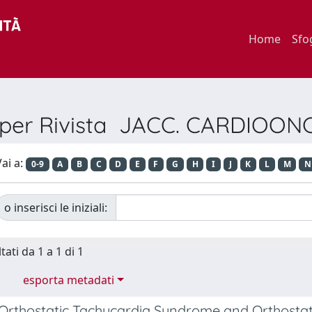
Home
Sfo
a per Rivista JACC. CARDIOO
ai a:
0-9
A
B
C
D
E
F
G
H
I
J
K
L
M
N
o inserisci le iniziali:
tati da 1 a 1 di 1
esporta metadati
 Orthostatic Tachycardia Syndrome and Orthosta