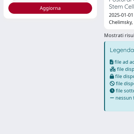
Stem Cel
2025-01-01 
Chelimsky, 
Mostrati risul
Legenda
file ad 
file dis
file disp
file disp
file sot
nessun f