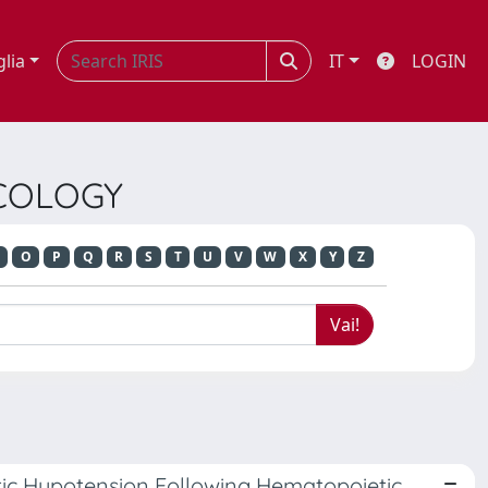
glia
IT
LOGIN
NCOLOGY
O
P
Q
R
S
T
U
V
W
X
Y
Z
tic Hypotension Following Hematopoietic