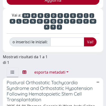
Vai a:
0-9
A
B
C
D
E
F
G
H
I
J
K
L
M
N
O
P
Q
R
S
T
U
V
W
X
Y
Z
o inserisci le iniziali:
Mostrati risultati da 1 a 1
di 1
esporta metadati
Postural Orthostatic Tachycardia
Syndrome and Orthostatic Hypotension
Following Hematopoietic Stem Cell
Transplantation