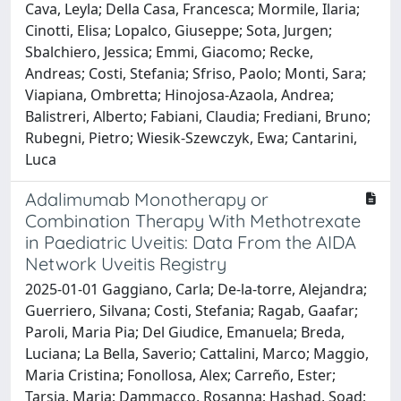
Cava, Leyla; Della Casa, Francesca; Mormile, Ilaria;
Cinotti, Elisa; Lopalco, Giuseppe; Sota, Jurgen;
Sbalchiero, Jessica; Emmi, Giacomo; Recke,
Andreas; Costi, Stefania; Sfriso, Paolo; Monti, Sara;
Viapiana, Ombretta; Hinojosa-Azaola, Andrea;
Balistreri, Alberto; Fabiani, Claudia; Frediani, Bruno;
Rubegni, Pietro; Wiesik-Szewczyk, Ewa; Cantarini,
Luca
Adalimumab Monotherapy or
Combination Therapy With Methotrexate
in Paediatric Uveitis: Data From the AIDA
Network Uveitis Registry
2025-01-01 Gaggiano, Carla; De‐la‐torre, Alejandra;
Guerriero, Silvana; Costi, Stefania; Ragab, Gaafar;
Paroli, Maria Pia; Del Giudice, Emanuela; Breda,
Luciana; La Bella, Saverio; Cattalini, Marco; Maggio,
Maria Cristina; Fonollosa, Alex; Carreño, Ester;
Tarsia, Maria; Dammacco, Rosanna; Hashad, Soad;