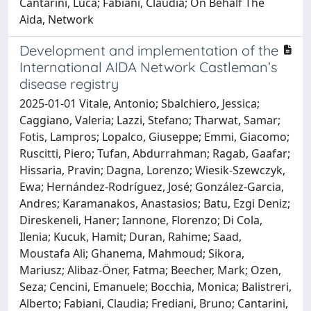
Cantarini, Luca; Fabiani, Claudia; On Behalf The
Aida, Network
Development and implementation of the
International AIDA Network Castleman’s
disease registry
2025-01-01 Vitale, Antonio; Sbalchiero, Jessica;
Caggiano, Valeria; Lazzi, Stefano; Tharwat, Samar;
Fotis, Lampros; Lopalco, Giuseppe; Emmi, Giacomo;
Ruscitti, Piero; Tufan, Abdurrahman; Ragab, Gaafar;
Hissaria, Pravin; Dagna, Lorenzo; Wiesik-Szewczyk,
Ewa; Hernández-Rodríguez, José; González-Garcia,
Andres; Karamanakos, Anastasios; Batu, Ezgi Deniz;
Direskeneli, Haner; Iannone, Florenzo; Di Cola,
Ilenia; Kucuk, Hamit; Duran, Rahime; Saad,
Moustafa Ali; Ghanema, Mahmoud; Sikora,
Mariusz; Alibaz-Öner, Fatma; Beecher, Mark; Ozen,
Seza; Cencini, Emanuele; Bocchia, Monica; Balistreri,
Alberto; Fabiani, Claudia; Frediani, Bruno; Cantarini,