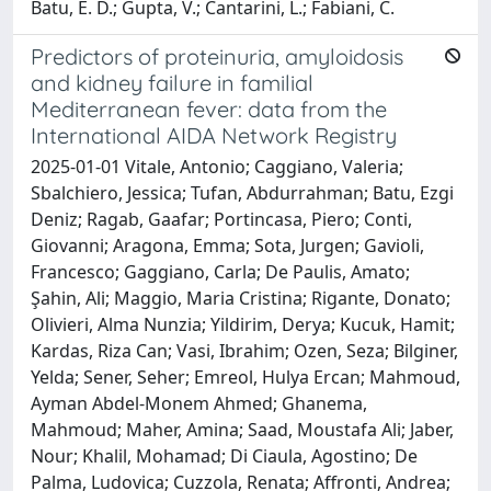
Batu, E. D.; Gupta, V.; Cantarini, L.; Fabiani, C.
Predictors of proteinuria, amyloidosis
and kidney failure in familial
Mediterranean fever: data from the
International AIDA Network Registry
2025-01-01 Vitale, Antonio; Caggiano, Valeria;
Sbalchiero, Jessica; Tufan, Abdurrahman; Batu, Ezgi
Deniz; Ragab, Gaafar; Portincasa, Piero; Conti,
Giovanni; Aragona, Emma; Sota, Jurgen; Gavioli,
Francesco; Gaggiano, Carla; De Paulis, Amato;
Şahin, Ali; Maggio, Maria Cristina; Rigante, Donato;
Olivieri, Alma Nunzia; Yildirim, Derya; Kucuk, Hamit;
Kardas, Riza Can; Vasi, Ibrahim; Ozen, Seza; Bilginer,
Yelda; Sener, Seher; Emreol, Hulya Ercan; Mahmoud,
Ayman Abdel-Monem Ahmed; Ghanema,
Mahmoud; Maher, Amina; Saad, Moustafa Ali; Jaber,
Nour; Khalil, Mohamad; Di Ciaula, Agostino; De
Palma, Ludovica; Cuzzola, Renata; Affronti, Andrea;