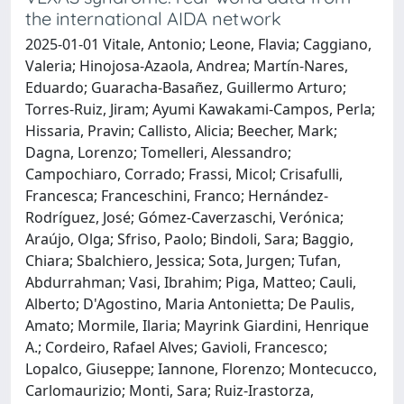
the international AIDA network
2025-01-01 Vitale, Antonio; Leone, Flavia; Caggiano,
Valeria; Hinojosa-Azaola, Andrea; Martín-Nares,
Eduardo; Guaracha-Basañez, Guillermo Arturo;
Torres-Ruiz, Jiram; Ayumi Kawakami-Campos, Perla;
Hissaria, Pravin; Callisto, Alicia; Beecher, Mark;
Dagna, Lorenzo; Tomelleri, Alessandro;
Campochiaro, Corrado; Frassi, Micol; Crisafulli,
Francesca; Franceschini, Franco; Hernández-
Rodríguez, José; Gómez-Caverzaschi, Verónica;
Araújo, Olga; Sfriso, Paolo; Bindoli, Sara; Baggio,
Chiara; Sbalchiero, Jessica; Sota, Jurgen; Tufan,
Abdurrahman; Vasi, Ibrahim; Piga, Matteo; Cauli,
Alberto; D'Agostino, Maria Antonietta; De Paulis,
Amato; Mormile, Ilaria; Mayrink Giardini, Henrique
A.; Cordeiro, Rafael Alves; Gavioli, Francesco;
Lopalco, Giuseppe; Iannone, Florenzo; Montecucco,
Carlomaurizio; Monti, Sara; Ruiz-Irastorza,