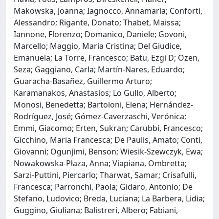
Makowska, Joanna; Iagnocco, Annamaria; Conforti,
Alessandro; Rigante, Donato; Thabet, Maissa;
Iannone, Florenzo; Domanico, Daniele; Govoni,
Marcello; Maggio, Maria Cristina; Del Giudice,
Emanuela; La Torre, Francesco; Batu, Ezgi D; Ozen,
Seza; Gaggiano, Carla; Martín-Nares, Eduardo;
Guaracha-Basañez, Guillermo Arturo;
Karamanakos, Anastasios; Lo Gullo, Alberto;
Monosi, Benedetta; Bartoloni, Elena; Hernández-
Rodríguez, José; Gómez-Caverzaschi, Verónica;
Emmi, Giacomo; Erten, Sukran; Carubbi, Francesco;
Gicchino, Maria Francesca; De Paulis, Amato; Conti,
Giovanni; Ogunjimi, Benson; Wiesik-Szewczyk, Ewa;
Nowakowska-Płaza, Anna; Viapiana, Ombretta;
Sarzi-Puttini, Piercarlo; Tharwat, Samar; Crisafulli,
Francesca; Parronchi, Paola; Gidaro, Antonio; De
Stefano, Ludovico; Breda, Luciana; La Barbera, Lidia;
Guggino, Giuliana; Balistreri, Albero; Fabiani,