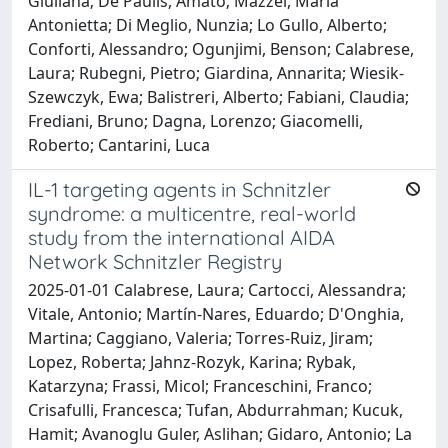
Giuliana; De Paulis, Amato; Mazzei, Maria
Antonietta; Di Meglio, Nunzia; Lo Gullo, Alberto;
Conforti, Alessandro; Ogunjimi, Benson; Calabrese,
Laura; Rubegni, Pietro; Giardina, Annarita; Wiesik-
Szewczyk, Ewa; Balistreri, Alberto; Fabiani, Claudia;
Frediani, Bruno; Dagna, Lorenzo; Giacomelli,
Roberto; Cantarini, Luca
IL-1 targeting agents in Schnitzler
syndrome: a multicentre, real-world
study from the international AIDA
Network Schnitzler Registry
2025-01-01 Calabrese, Laura; Cartocci, Alessandra;
Vitale, Antonio; Martín-Nares, Eduardo; D'Onghia,
Martina; Caggiano, Valeria; Torres-Ruiz, Jiram;
Lopez, Roberta; Jahnz-Rozyk, Karina; Rybak,
Katarzyna; Frassi, Micol; Franceschini, Franco;
Crisafulli, Francesca; Tufan, Abdurrahman; Kucuk,
Hamit; Avanoglu Guler, Aslihan; Gidaro, Antonio; La