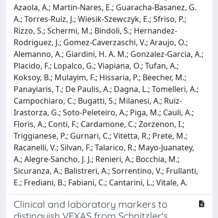
Azaola, A.; Martin-Nares, E.; Guaracha-Basanez, G.
A.; Torres-Ruiz, J.; Wiesik-Szewczyk, E.; Sfriso, P.;
Rizzo, S.; Schermi, M.; Bindoli, S.; Hernandez-
Rodriguez, J.; Gomez-Caverzaschi, V.; Araujo, O.;
Alemanno, A.; Giardini, H. A. M.; Gonzalez-Garcia, A.;
Placido, F.; Lopalco, G.; Viapiana, O.; Tufan, A.;
Koksoy, B.; Mulayim, F.; Hissaria, P.; Beecher, M.;
Panayiaris, T.; De Paulis, A.; Dagna, L.; Tomelleri, A.;
Campochiaro, C.; Bugatti, S.; Milanesi, A.; Ruiz-
Irastorza, G.; Soto-Peleteiro, A.; Piga, M.; Cauli, A.;
Floris, A.; Conti, F.; Cardamone, C.; Zorzenon, I.;
Triggianese, P.; Gurnari, C.; Vitetta, R.; Prete, M.;
Racanelli, V.; Silvan, F.; Talarico, R.; Mayo-Juanatey,
A.; Alegre-Sancho, J. J.; Renieri, A.; Bocchia, M.;
Sicuranza, A.; Balistreri, A.; Sorrentino, V.; Frullanti,
E.; Frediani, B.; Fabiani, C.; Cantarini, L.; Vitale, A.
Clinical and laboratory markers to
distinguish VEXAS from Schnitzler's