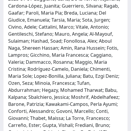
Cardona-López, Juanita; Guerriero, Silvana; Ragab,
Gaafar; Paroli, Maria Pia; Breda, Luciana; Del
Giudice, Emanuela; Tarsia, Maria; Sota, Jurgen;
Civino, Adele; Cattalini, Marco; Vitale, Antonio;
Gentileschi, Stefano; Mauro, Angela; Al-Mayouf,
Sulaiman; Hashad, Soad; Fonollosa, Alex; Aboul
Naga, Shereen Hassan; Amin, Rana Hussein; Fotis,
Lampros; Gicchino, Maria Francesca; Caggiano,
Valeria; Dammacco, Rosanna; Maggio, Maria
Cristina; Rodríguez-Camelo, Daniela; Chimenti,
Maria Sole; Lopez-Bonilla, Juliana; Batu, Ezgi Deniz;
Ozen, Seza; Minoia, Francesca; Tufan,
Abdurrahman; Hegazy, Mohamed Tharwat; Babu,
Kalpana; Sbalchiero, Jessica; Moshrif, Abdelhafeez;
Barone, Patrizia; Kawakami-Campos, Perla Ayumi;
Conforti, Alessandro; Govoni, Marcello; Conti,
Giovanni; Thabet, Maissa; La Torre, Francesco;
Carreño, Ester; Gupta, Vishali; Frediani, Bruno;