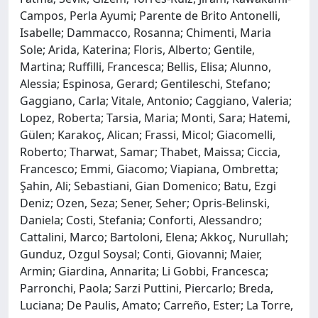
Campos, Perla Ayumi; Parente de Brito Antonelli,
Isabelle; Dammacco, Rosanna; Chimenti, Maria
Sole; Arida, Katerina; Floris, Alberto; Gentile,
Martina; Ruffilli, Francesca; Bellis, Elisa; Alunno,
Alessia; Espinosa, Gerard; Gentileschi, Stefano;
Gaggiano, Carla; Vitale, Antonio; Caggiano, Valeria;
Lopez, Roberta; Tarsia, Maria; Monti, Sara; Hatemi,
Gülen; Karakoç, Alican; Frassi, Micol; Giacomelli,
Roberto; Tharwat, Samar; Thabet, Maissa; Ciccia,
Francesco; Emmi, Giacomo; Viapiana, Ombretta;
Şahin, Ali; Sebastiani, Gian Domenico; Batu, Ezgi
Deniz; Ozen, Seza; Sener, Seher; Opris-Belinski,
Daniela; Costi, Stefania; Conforti, Alessandro;
Cattalini, Marco; Bartoloni, Elena; Akkoç, Nurullah;
Gunduz, Ozgul Soysal; Conti, Giovanni; Maier,
Armin; Giardina, Annarita; Li Gobbi, Francesca;
Parronchi, Paola; Sarzi Puttini, Piercarlo; Breda,
Luciana; De Paulis, Amato; Carreño, Ester; La Torre,