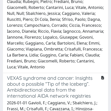
Claudia; Rubegni, Pietro; Frediani, Bruno;
Giacomelli, Roberto; Cantarini, Luca; Vitale, Antonio;
Null, Null; Sbalchiero, Jessica; Caggiano, Valeria;
Ruscitti, Piero; Di Cola, Ilenia; Sfriso, Paolo; Dagna,
Lorenzo; Campochiaro, Corrado; Ciccia, Francesco;
Iacono, Dianela; Riccio, Flavia; Iagnocco, Annamaria;
Iannone, Florenzo; Lopalco, Giuseppe; Govoni,
Marcello; Gaggiano, Carla; Bartoloni, Elena; Emmi,
Giacomo; Viapiana, Ombretta; Crisafulli, Francesca;
La Barbera, Lidia; Guggino, Carla; Fabiani, Claudia;
Frediani, Bruno; Giacomelli, Roberto; Cantarini,
Luca; Vitale, Antonio
VEXAS syndrome and cancer: Insights
about a possible “Tip of the Iceberg”.
Ambidirectional data from the
international AIDA network registries
2026-01-01 Gavioli, F.; Caggiano, V.; Sbalchiero, J.;
Frassi, M.; Crisafulli, F.; Cavazzana, I.; Hinojosa-