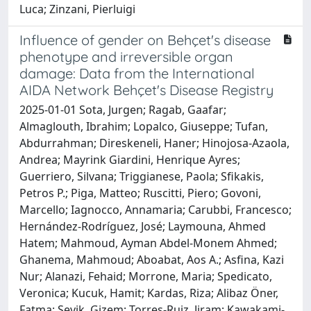
Luca; Zinzani, Pierluigi
Influence of gender on Behçet's disease
phenotype and irreversible organ
damage: Data from the International
AIDA Network Behçet's Disease Registry
2025-01-01 Sota, Jurgen; Ragab, Gaafar;
Almaglouth, Ibrahim; Lopalco, Giuseppe; Tufan,
Abdurrahman; Direskeneli, Haner; Hinojosa-Azaola,
Andrea; Mayrink Giardini, Henrique Ayres;
Guerriero, Silvana; Triggianese, Paola; Sfikakis,
Petros P.; Piga, Matteo; Ruscitti, Piero; Govoni,
Marcello; Iagnocco, Annamaria; Carubbi, Francesco;
Hernández-Rodríguez, José; Laymouna, Ahmed
Hatem; Mahmoud, Ayman Abdel-Monem Ahmed;
Ghanema, Mahmoud; Aboabat, Aos A.; Asfina, Kazi
Nur; Alanazi, Fehaid; Morrone, Maria; Spedicato,
Veronica; Kucuk, Hamit; Kardas, Riza; Alibaz Öner,
Fatma; Sevik, Gizem; Torres-Ruiz, Jiram; Kawakami-