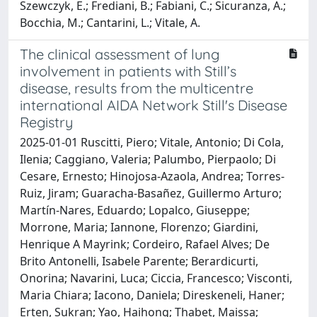
Szewczyk, E.; Frediani, B.; Fabiani, C.; Sicuranza, A.;
Bocchia, M.; Cantarini, L.; Vitale, A.
The clinical assessment of lung
involvement in patients with Still’s
disease, results from the multicentre
international AIDA Network Still's Disease
Registry
2025-01-01 Ruscitti, Piero; Vitale, Antonio; Di Cola,
Ilenia; Caggiano, Valeria; Palumbo, Pierpaolo; Di
Cesare, Ernesto; Hinojosa-Azaola, Andrea; Torres-
Ruiz, Jiram; Guaracha-Basañez, Guillermo Arturo;
Martín-Nares, Eduardo; Lopalco, Giuseppe;
Morrone, Maria; Iannone, Florenzo; Giardini,
Henrique A Mayrink; Cordeiro, Rafael Alves; De
Brito Antonelli, Isabele Parente; Berardicurti,
Onorina; Navarini, Luca; Ciccia, Francesco; Visconti,
Maria Chiara; Iacono, Daniela; Direskeneli, Haner;
Erten, Sukran; Yao, Haihong; Thabet, Maissa;