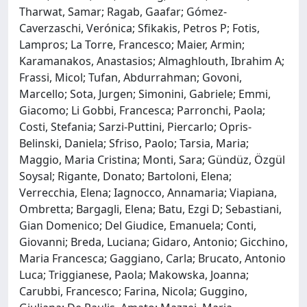
Tharwat, Samar; Ragab, Gaafar; Gómez-
Caverzaschi, Verónica; Sfikakis, Petros P; Fotis,
Lampros; La Torre, Francesco; Maier, Armin;
Karamanakos, Anastasios; Almaghlouth, Ibrahim A;
Frassi, Micol; Tufan, Abdurrahman; Govoni,
Marcello; Sota, Jurgen; Simonini, Gabriele; Emmi,
Giacomo; Li Gobbi, Francesca; Parronchi, Paola;
Costi, Stefania; Sarzi-Puttini, Piercarlo; Opris-
Belinski, Daniela; Sfriso, Paolo; Tarsia, Maria;
Maggio, Maria Cristina; Monti, Sara; Gündüz, Özgül
Soysal; Rigante, Donato; Bartoloni, Elena;
Verrecchia, Elena; Iagnocco, Annamaria; Viapiana,
Ombretta; Bargagli, Elena; Batu, Ezgi D; Sebastiani,
Gian Domenico; Del Giudice, Emanuela; Conti,
Giovanni; Breda, Luciana; Gidaro, Antonio; Gicchino,
Maria Francesca; Gaggiano, Carla; Brucato, Antonio
Luca; Triggianese, Paola; Makowska, Joanna;
Carubbi, Francesco; Farina, Nicola; Guggino,