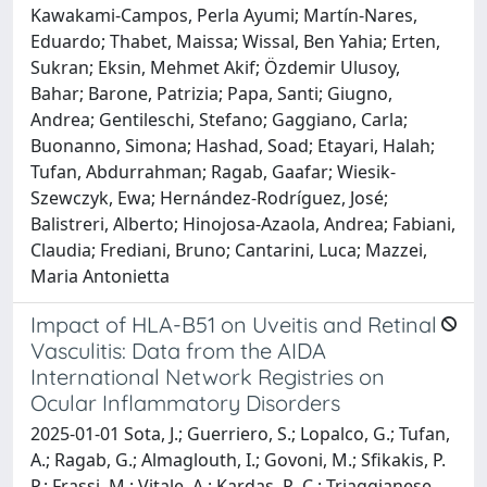
Kawakami-Campos, Perla Ayumi; Martín-Nares,
Eduardo; Thabet, Maissa; Wissal, Ben Yahia; Erten,
Sukran; Eksin, Mehmet Akif; Özdemir Ulusoy,
Bahar; Barone, Patrizia; Papa, Santi; Giugno,
Andrea; Gentileschi, Stefano; Gaggiano, Carla;
Buonanno, Simona; Hashad, Soad; Etayari, Halah;
Tufan, Abdurrahman; Ragab, Gaafar; Wiesik-
Szewczyk, Ewa; Hernández-Rodríguez, José;
Balistreri, Alberto; Hinojosa-Azaola, Andrea; Fabiani,
Claudia; Frediani, Bruno; Cantarini, Luca; Mazzei,
Maria Antonietta
Impact of HLA-B51 on Uveitis and Retinal
Vasculitis: Data from the AIDA
International Network Registries on
Ocular Inflammatory Disorders
2025-01-01 Sota, J.; Guerriero, S.; Lopalco, G.; Tufan,
A.; Ragab, G.; Almaglouth, I.; Govoni, M.; Sfikakis, P.
P.; Frassi, M.; Vitale, A.; Kardas, R. C.; Triaggianese,