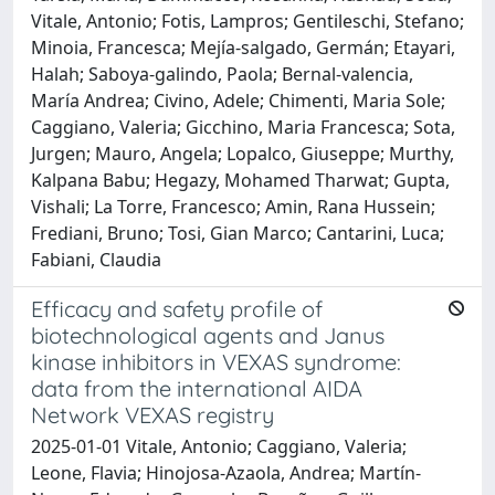
Vitale, Antonio; Fotis, Lampros; Gentileschi, Stefano;
Minoia, Francesca; Mejía‐salgado, Germán; Etayari,
Halah; Saboya‐galindo, Paola; Bernal‐valencia,
María Andrea; Civino, Adele; Chimenti, Maria Sole;
Caggiano, Valeria; Gicchino, Maria Francesca; Sota,
Jurgen; Mauro, Angela; Lopalco, Giuseppe; Murthy,
Kalpana Babu; Hegazy, Mohamed Tharwat; Gupta,
Vishali; La Torre, Francesco; Amin, Rana Hussein;
Frediani, Bruno; Tosi, Gian Marco; Cantarini, Luca;
Fabiani, Claudia
Efficacy and safety profile of
biotechnological agents and Janus
kinase inhibitors in VEXAS syndrome:
data from the international AIDA
Network VEXAS registry
2025-01-01 Vitale, Antonio; Caggiano, Valeria;
Leone, Flavia; Hinojosa-Azaola, Andrea; Martín-