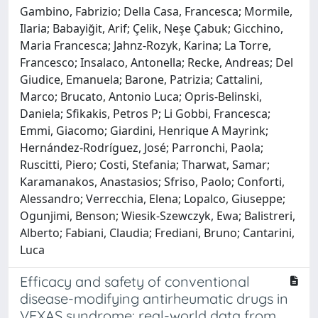
Gambino, Fabrizio; Della Casa, Francesca; Mormile,
Ilaria; Babayiğit, Arif; Çelik, Neşe Çabuk; Gicchino,
Maria Francesca; Jahnz-Rozyk, Karina; La Torre,
Francesco; Insalaco, Antonella; Recke, Andreas; Del
Giudice, Emanuela; Barone, Patrizia; Cattalini,
Marco; Brucato, Antonio Luca; Opris-Belinski,
Daniela; Sfikakis, Petros P; Li Gobbi, Francesca;
Emmi, Giacomo; Giardini, Henrique A Mayrink;
Hernández-Rodríguez, José; Parronchi, Paola;
Ruscitti, Piero; Costi, Stefania; Tharwat, Samar;
Karamanakos, Anastasios; Sfriso, Paolo; Conforti,
Alessandro; Verrecchia, Elena; Lopalco, Giuseppe;
Ogunjimi, Benson; Wiesik-Szewczyk, Ewa; Balistreri,
Alberto; Fabiani, Claudia; Frediani, Bruno; Cantarini,
Luca
Efficacy and safety of conventional
disease-modifying antirheumatic drugs in
VEXAS syndrome: real-world data from