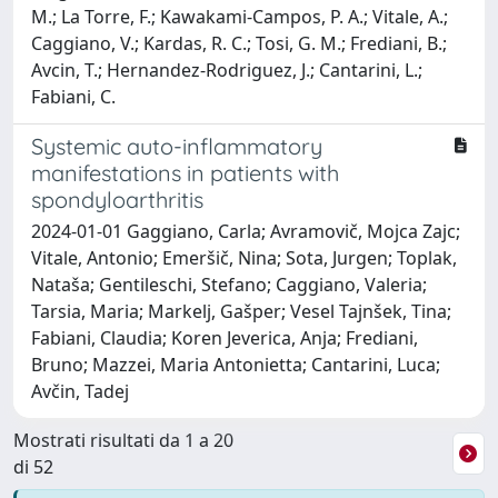
M.; La Torre, F.; Kawakami-Campos, P. A.; Vitale, A.;
Caggiano, V.; Kardas, R. C.; Tosi, G. M.; Frediani, B.;
Avcin, T.; Hernandez-Rodriguez, J.; Cantarini, L.;
Fabiani, C.
Systemic auto-inflammatory
manifestations in patients with
spondyloarthritis
2024-01-01 Gaggiano, Carla; Avramovič, Mojca Zajc;
Vitale, Antonio; Emeršič, Nina; Sota, Jurgen; Toplak,
Nataša; Gentileschi, Stefano; Caggiano, Valeria;
Tarsia, Maria; Markelj, Gašper; Vesel Tajnšek, Tina;
Fabiani, Claudia; Koren Jeverica, Anja; Frediani,
Bruno; Mazzei, Maria Antonietta; Cantarini, Luca;
Avčin, Tadej
Mostrati risultati da 1 a 20
di 52