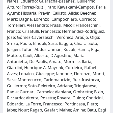
Nares, Eduardo; Guaracha-Basañez, Guillermo
Arturo; Torres-Ruiz, Jiram; Kawakami-Campos, Perla
Ayumi; Hissaria, Pravin; Callisto, Alicia; Beecher,
Mark; Dagna, Lorenzo; Campochiaro, Corrado;
Tomelleri, Alessandro; Frassi, Micol; Franceschini,
Franco; Crisafulli, Francesca; Hernández-Rodríguez,
José; Gómez-Caverzaschi, Verónica; Araújo, Olga;
Sfriso, Paolo; Bindoli, Sara; Baggio, Chiara; Sota,
Jurgen; Tufan, Abdurrahman; Kucuk, Hamit; Piga,
Matteo; Cauli, Alberto; D'Agostino, Maria
Antonietta; De Paulis, Amato; Mormile, Ilaria;
Giardini, Henrique A. Mayrink; Cordeiro, Rafael
Alves; Lopalco, Giuseppe; Iannone, Florenzo; Monti,
Sara; Montecucco, Carlomaurizio; Ruiz-Irastorza,
Guillermo; Soto-Peleteiro, Adriana; Triggianese,
Paola; Gurnari, Carmelo; Viapiana, Ombretta; Bixio,
Riccardo; Vitetta, Rosetta; Rovera, Guido; Conticini,
Edoardo; La Torre, Francesco; Portincasa, Piero;
Jaber, Nour; Ragab, Gaafar; Maher, Amina; Batu, Ezgi