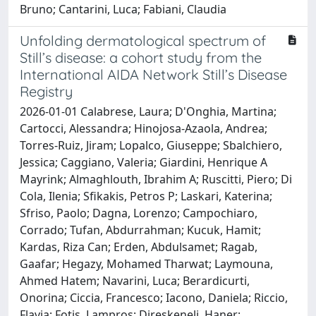
Bruno; Cantarini, Luca; Fabiani, Claudia
Unfolding dermatological spectrum of
Still’s disease: a cohort study from the
International AIDA Network Still’s Disease
Registry
2026-01-01 Calabrese, Laura; D'Onghia, Martina;
Cartocci, Alessandra; Hinojosa-Azaola, Andrea;
Torres-Ruiz, Jiram; Lopalco, Giuseppe; Sbalchiero,
Jessica; Caggiano, Valeria; Giardini, Henrique A
Mayrink; Almaghlouth, Ibrahim A; Ruscitti, Piero; Di
Cola, Ilenia; Sfikakis, Petros P; Laskari, Katerina;
Sfriso, Paolo; Dagna, Lorenzo; Campochiaro,
Corrado; Tufan, Abdurrahman; Kucuk, Hamit;
Kardas, Riza Can; Erden, Abdulsamet; Ragab,
Gaafar; Hegazy, Mohamed Tharwat; Laymouna,
Ahmed Hatem; Navarini, Luca; Berardicurti,
Onorina; Ciccia, Francesco; Iacono, Daniela; Riccio,
Flavia; Fotis, Lampros; Direskeneli, Haner;