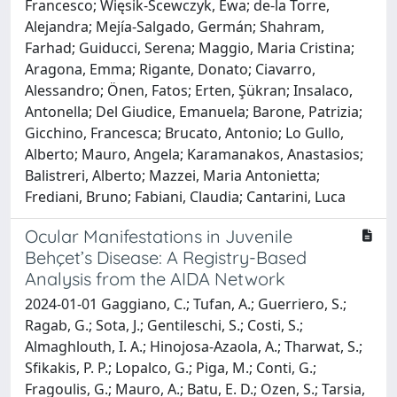
Francesco; Więsik-Scewczyk, Ewa; de-la Torre,
Alejandra; Mejía-Salgado, Germán; Shahram,
Farhad; Guiducci, Serena; Maggio, Maria Cristina;
Aragona, Emma; Rigante, Donato; Ciavarro,
Alessandro; Önen, Fatos; Erten, Şükran; Insalaco,
Antonella; Del Giudice, Emanuela; Barone, Patrizia;
Gicchino, Francesca; Brucato, Antonio; Lo Gullo,
Alberto; Mauro, Angela; Karamanakos, Anastasios;
Balistreri, Alberto; Mazzei, Maria Antonietta;
Frediani, Bruno; Fabiani, Claudia; Cantarini, Luca
Ocular Manifestations in Juvenile
Behçet’s Disease: A Registry-Based
Analysis from the AIDA Network
2024-01-01 Gaggiano, C.; Tufan, A.; Guerriero, S.;
Ragab, G.; Sota, J.; Gentileschi, S.; Costi, S.;
Almaghlouth, I. A.; Hinojosa-Azaola, A.; Tharwat, S.;
Sfikakis, P. P.; Lopalco, G.; Piga, M.; Conti, G.;
Fragoulis, G.; Mauro, A.; Batu, E. D.; Ozen, S.; Tarsia,