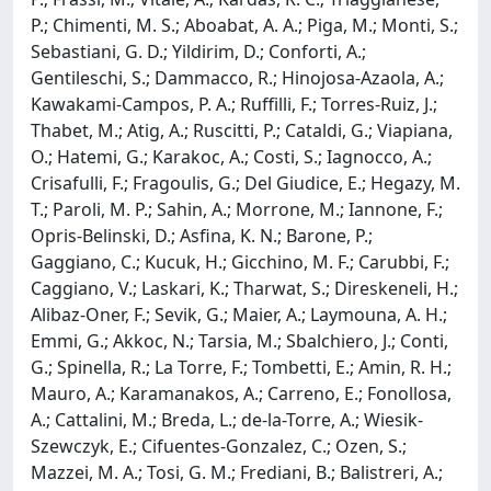
P.; Chimenti, M. S.; Aboabat, A. A.; Piga, M.; Monti, S.;
Sebastiani, G. D.; Yildirim, D.; Conforti, A.;
Gentileschi, S.; Dammacco, R.; Hinojosa-Azaola, A.;
Kawakami-Campos, P. A.; Ruffilli, F.; Torres-Ruiz, J.;
Thabet, M.; Atig, A.; Ruscitti, P.; Cataldi, G.; Viapiana,
O.; Hatemi, G.; Karakoc, A.; Costi, S.; Iagnocco, A.;
Crisafulli, F.; Fragoulis, G.; Del Giudice, E.; Hegazy, M.
T.; Paroli, M. P.; Sahin, A.; Morrone, M.; Iannone, F.;
Opris-Belinski, D.; Asfina, K. N.; Barone, P.;
Gaggiano, C.; Kucuk, H.; Gicchino, M. F.; Carubbi, F.;
Caggiano, V.; Laskari, K.; Tharwat, S.; Direskeneli, H.;
Alibaz-Oner, F.; Sevik, G.; Maier, A.; Laymouna, A. H.;
Emmi, G.; Akkoc, N.; Tarsia, M.; Sbalchiero, J.; Conti,
G.; Spinella, R.; La Torre, F.; Tombetti, E.; Amin, R. H.;
Mauro, A.; Karamanakos, A.; Carreno, E.; Fonollosa,
A.; Cattalini, M.; Breda, L.; de-la-Torre, A.; Wiesik-
Szewczyk, E.; Cifuentes-Gonzalez, C.; Ozen, S.;
Mazzei, M. A.; Tosi, G. M.; Frediani, B.; Balistreri, A.;