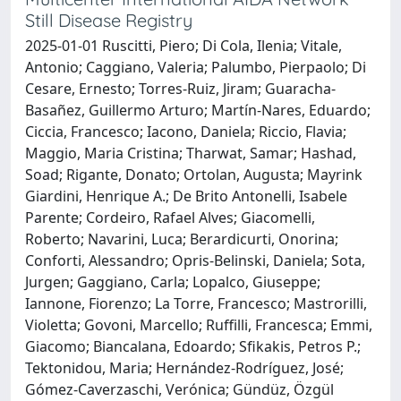
Still Disease Registry
2025-01-01 Ruscitti, Piero; Di Cola, Ilenia; Vitale,
Antonio; Caggiano, Valeria; Palumbo, Pierpaolo; Di
Cesare, Ernesto; Torres-Ruiz, Jiram; Guaracha-
Basañez, Guillermo Arturo; Martín-Nares, Eduardo;
Ciccia, Francesco; Iacono, Daniela; Riccio, Flavia;
Maggio, Maria Cristina; Tharwat, Samar; Hashad,
Soad; Rigante, Donato; Ortolan, Augusta; Mayrink
Giardini, Henrique A.; De Brito Antonelli, Isabele
Parente; Cordeiro, Rafael Alves; Giacomelli,
Roberto; Navarini, Luca; Berardicurti, Onorina;
Conforti, Alessandro; Opris-Belinski, Daniela; Sota,
Jurgen; Gaggiano, Carla; Lopalco, Giuseppe;
Iannone, Fiorenzo; La Torre, Francesco; Mastrorilli,
Violetta; Govoni, Marcello; Ruffilli, Francesca; Emmi,
Giacomo; Biancalana, Edoardo; Sfikakis, Petros P.;
Tektonidou, Maria; Hernández-Rodríguez, José;
Gómez-Caverzaschi, Verónica; Gündüz, Özgül