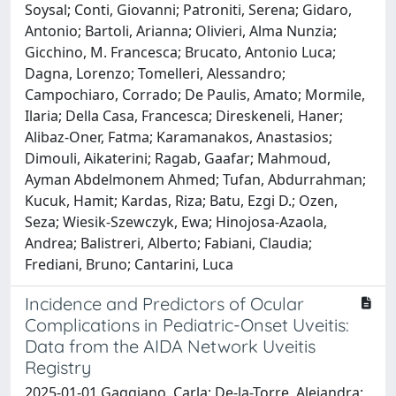
Soysal; Conti, Giovanni; Patroniti, Serena; Gidaro,
Antonio; Bartoli, Arianna; Olivieri, Alma Nunzia;
Gicchino, M. Francesca; Brucato, Antonio Luca;
Dagna, Lorenzo; Tomelleri, Alessandro;
Campochiaro, Corrado; De Paulis, Amato; Mormile,
Ilaria; Della Casa, Francesca; Direskeneli, Haner;
Alibaz-Oner, Fatma; Karamanakos, Anastasios;
Dimouli, Aikaterini; Ragab, Gaafar; Mahmoud,
Ayman Abdelmonem Ahmed; Tufan, Abdurrahman;
Kucuk, Hamit; Kardas, Riza; Batu, Ezgi D.; Ozen,
Seza; Wiesik-Szewczyk, Ewa; Hinojosa-Azaola,
Andrea; Balistreri, Alberto; Fabiani, Claudia;
Frediani, Bruno; Cantarini, Luca
Incidence and Predictors of Ocular
Complications in Pediatric-Onset Uveitis:
Data from the AIDA Network Uveitis
Registry
2025-01-01 Gaggiano, Carla; De-la-Torre, Alejandra;