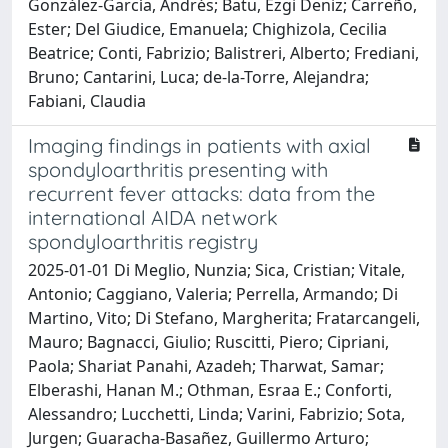
González-García, Andrés; Batu, Ezgi Deniz; Carreño,
Ester; Del Giudice, Emanuela; Chighizola, Cecilia
Beatrice; Conti, Fabrizio; Balistreri, Alberto; Frediani,
Bruno; Cantarini, Luca; de-la-Torre, Alejandra;
Fabiani, Claudia
Imaging findings in patients with axial
spondyloarthritis presenting with
recurrent fever attacks: data from the
international AIDA network
spondyloarthritis registry
2025-01-01 Di Meglio, Nunzia; Sica, Cristian; Vitale,
Antonio; Caggiano, Valeria; Perrella, Armando; Di
Martino, Vito; Di Stefano, Margherita; Fratarcangeli,
Mauro; Bagnacci, Giulio; Ruscitti, Piero; Cipriani,
Paola; Shariat Panahi, Azadeh; Tharwat, Samar;
Elberashi, Hanan M.; Othman, Esraa E.; Conforti,
Alessandro; Lucchetti, Linda; Varini, Fabrizio; Sota,
Jurgen; Guaracha-Basañez, Guillermo Arturo;