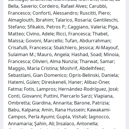
Bella, Saverio; Cordeiro, Rafael Alves; Carubbi,
Francesco; Conforti, Alessandro; Ruscitti, Piero;
Almaglouth, Ibrahim; Talarico, Rosaria; Gentileschi,
Stefano; Sfikakis, Petros P.; Caggiano, Valeria; Piga,
Matteo; Civino, Adele; Ricci, Francesca; Thabet,
Maissa; Govoni, Marcello; Tufan, Abdurrahman;
Crisafulli, Francesca; Sbalchiero, Jessica; Al-Mayouf,
Sulaiman M.; Mauro, Angela; Hashad, Soad; Minoia,
Francesca; Olivieri, Alma Nunzia; Tharwat, Samar;
Maggio, Maria Cristina; Moshrif, Abdelhfeez;
Sebastiani, Gian Domenico; Opris-Belinski, Daniela;
Hatemi, Gülen; Direskeneli, Haner; Alibaz-Öner,
Fatma; Fotis, Lampros; Hernández-Rodríguez, José;
Conti, Giovanni; Puttini, Piercarlo Sarzi; Viapiana,
Ombretta; Giardina, Annarita; Barone, Patrizia;
Babu, Kalpana; Amin, Rana Hussein; Kawakami-
Campos, Perla Ayumi; Gupta, Vishali; Iagnocco,
Annamaria; Şahin, Ali; Insalaco, Antonella;