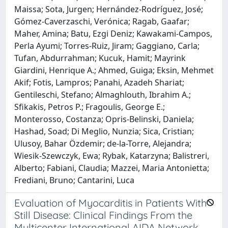
Maissa; Sota, Jurgen; Hernández-Rodríguez, José;
Gómez-Caverzaschi, Verónica; Ragab, Gaafar;
Maher, Amina; Batu, Ezgi Deniz; Kawakami-Campos,
Perla Ayumi; Torres-Ruiz, Jiram; Gaggiano, Carla;
Tufan, Abdurrahman; Kucuk, Hamit; Mayrink
Giardini, Henrique A.; Ahmed, Guiga; Eksin, Mehmet
Akif; Fotis, Lampros; Panahi, Azadeh Shariat;
Gentileschi, Stefano; Almaghlouth, Ibrahim A.;
Sfikakis, Petros P.; Fragoulis, George E.;
Monterosso, Costanza; Opris-Belinski, Daniela;
Hashad, Soad; Di Meglio, Nunzia; Sica, Cristian;
Ulusoy, Bahar Özdemir; de-la-Torre, Alejandra;
Wiesik-Szewczyk, Ewa; Rybak, Katarzyna; Balistreri,
Alberto; Fabiani, Claudia; Mazzei, Maria Antonietta;
Frediani, Bruno; Cantarini, Luca
Evaluation of Myocarditis in Patients With
Still Disease: Clinical Findings From the
Multicenter International AIDA Network