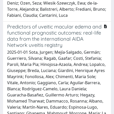
Deniz; Ozen, Seza; Wiesik-Szewczyk, Ewa; de-la-
Torre, Alejandra; Balistreri, Alberto; Frediani, Bruno;
Fabiani, Claudia; Cantarini, Luca
Predictors of uveitic macular edema and
functional prognostic outcomes: real-life
data from the international AIDA
Network uveitis registry
2025-01-01 Sota, Jurgen; Mejía-Salgado, Germán;
Guerriero, Silvana; Ragab, Gaafar; Costi, Stefania;
Paroli, Maria Pia; Hinojosa-Azaola, Andrea; Lopalco,
Giuseppe; Breda, Luciana; Giardini, Henrique Ayres
Mayrink; Fonollosa, Alex; Chimenti, Maria Sole;
Vitale, Antonio; Gaggiano, Carla; Aguilar-Barrera,
Blanca; Rodríguez-Camelo, Laura Daniela;
Guaracha-Basañez, Guillermo Arturo; Hegazy,
Mohamed Tharwat; Dammacco, Rosanna; Albano,
Valeria; Martín-Nares, Eduardo; Espinosa-Lugo,
Santiago; Ghanema, Mahmoud; Morrone, Maria; La