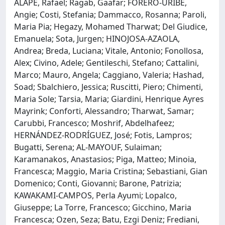
ALAPE, Rafael; Ragab, Gaafar; FORERO-URIBE,
Angie; Costi, Stefania; Dammacco, Rosanna; Paroli,
Maria Pia; Hegazy, Mohamed Tharwat; Del Giudice,
Emanuela; Sota, Jurgen; HINOJOSA-AZAOLA,
Andrea; Breda, Luciana; Vitale, Antonio; Fonollosa,
Alex; Civino, Adele; Gentileschi, Stefano; Cattalini,
Marco; Mauro, Angela; Caggiano, Valeria; Hashad,
Soad; Sbalchiero, Jessica; Ruscitti, Piero; Chimenti,
Maria Sole; Tarsia, Maria; Giardini, Henrique Ayres
Mayrink; Conforti, Alessandro; Tharwat, Samar;
Carubbi, Francesco; Moshrif, Abdelhafeez;
HERNÁNDEZ-RODRÍGUEZ, José; Fotis, Lampros;
Bugatti, Serena; AL-MAYOUF, Sulaiman;
Karamanakos, Anastasios; Piga, Matteo; Minoia,
Francesca; Maggio, Maria Cristina; Sebastiani, Gian
Domenico; Conti, Giovanni; Barone, Patrizia;
KAWAKAMI-CAMPOS, Perla Ayumi; Lopalco,
Giuseppe; La Torre, Francesco; Gicchino, Maria
Francesca; Ozen, Seza; Batu, Ezgi Deniz; Frediani,