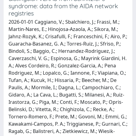
syndrome: data from the AIDA network
registries
2026-01-01 Caggiano, V.; Sbalchiero, J.; Frassi, M.;
Martin-Nares, E.; Hinojosa-Azaola, A.; Sikora, M.;
Jahnz-Rozyk, K.; Crisafulli, F.; Franceschini, F.; Airo, P.;
Guaracha-Basanez, G. A.; Torres-Ruiz, J.; Sfriso, P.;
Bindoli, S.; Baggio, C.; Hernandez-Rodriguez, J.;
Caverzaschi, V. G.; Espinosa, G.; Mayrink Giardini, H.
A.; Alves Cordeiro, R.; Gonzalez-Garcia, A.; Pena
Rodriguez, M.; Lopalco, G.; Iannone, F.; Viapiana, O.;
Tufan, A.; Kucuk, H.; Hissaria, P.; Beecher, M.; De
Paulis, A.; Mormile, I.; Dagna, L.; Campochiaro, C.;
Gidaro, A.; La Cava, L.; Bugatti, S.; Milanesi, A.; Ruiz-
Irastorza, G.; Piga, M.; Conti, F.; Moscato, P.; Opris-
Belinski, D.; Vitetta, R.; Chighizola, C.; Recke, A.;
Tornero-Romero, F.; Prete, M.; Govoni, M.; Emmi, G.;
Kawakami-Campos, P. A.; Triggianese, P.; Gurnari, C.;
Ragab, G.; Balistreri, A.; Zietkiewicz, M.; Wiesik-