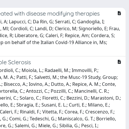
ated with disease modifying therapies
 A; Lapucci, C; Da Rin, G; Serrati, C; Gandoglia, I;
Ml; Cordioli, C; Landi, D; Clerico, M; Signoriello, E; Frau,
Iodice, R; Liberatore, G; Caleri, F; Repice, Am; Cordera, S;
p on behalf of the Italian Covid-19 Alliance in, Ms;
le Sclerosis
dioli, C.; Moiola, L.; Radaelli, M.; Immovilli, P.;
, M. A.; Patti, F.; Salvetti, M.; the Musc-19 Study, Group;
A.; Bisecco, A.; Iovino, A.; Dutto, A.; Repice, A. M.; Conte,
rtorella, C.; Antozzi, C.; Pozzilli, C.; Mancinelli, C. R.;
ini, C.; Solaro, C.; Fioretti, C.; Bezzini, D.; Marastoni, D.;
llo, E.; Sbragia, E.; Susani, E. L.; Curti, E.; Milano, E.;
Caleri, F.; Rinaldi, F.; Vitetta, F.; Corea, F.; Crescenzo, F.;
to, G.; Comi, G.; Tedeschi, G.; Maniscalco, G. T.; Borriello,
, G.; Salemi, G.; Miele, G.; Sibilia, G.; Pesci, I.;