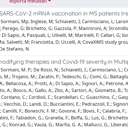
esporta metadati
f SARS-CoV-2 mRNA vaccination in MS patients tre
Sormani, Mp; Inglese, M; Schiavetti, I; Carmisciano, L; Laroni,
; Perego, G; Brichetto, G; Gazzola, P; Mannironi, A; Stromillo, 
; Di Sapio, A; Pasquali, L; Ulivelli, M; Marinelli, F; Callari, G; 
Ma; Salvetti, M; Franciotta, D; Uccelli, A; CovaXiMS study grou
 De Stefano, N
odifying therapies and Covid‐19 severity in Multip
ormani, M. P.; De Rossi, N.; Schiavetti, I.; Carmisciano, L.; Cor
 M.; Trojano, M.; Zaratin, P.; Tedeschi, G.; Comi, G.; Battaglia
A.; Bellacosa, A.; Protti, A.; Di Sapio, A.; Signori, A.; Petrone, 
to, A.; Bosco, A.; Gallo, A.; Zito, A.; Sartori, A.; Giometto, B.; To
 Cordano, C.; Cordioli, C.; Scandellari, C.; Guaschino, C.; Gasper
D.; Vecchio, D.; Landi, D.; Bucciantini, E.; Pedrazzoli, E.; Signorie
; Camilli, F.; Boneschi, F. M.; Govone, F.; Bovis, F.; Calabria, F.; 
eatini, F.; Tabiadon, G.; Granella, F.; Boffa, G.; Lus, G.; Brichet
 G.; Konrad, G.; Vaula, G.; Marfia, G. A.; Mallucci, G.; Liberatore