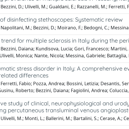
ezzini, D.; Ulivelli, M.; Gualdani, E.; Razzanelli, M.; Ferretti, 
f disinfecting stethoscopes: Systematic review
Napolitani, M.; Bezzini, D.; Moirano, F.; Bedogni, C.; Messina
 trend for multiple sclerosis in Italy during the pe
Bezzini, Daiana; Kundisova, Lucia; Gori, Francesco; Martini, 
 Ulivelli, Monica; Nante, Nicola; Messina, Gabriele; Battagl
matic stress disorder in Italy: A comprehensive e
elated differences
Ferretti, Fabio; Pozza, Andrea; Bossini, Letizia; Desantis, Se
sinu, Roberto; Bezzini, Daiana; Fagiolini, Andrea; Coluccia
ve study of clinical, neurophysiological and urody
ng percutaneous transluminal venous angioplast
livelli, M.; Monti, L.; Ballerini, M.; Bartalini, S.; Cerase, A.; Ce