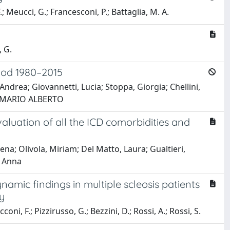
F.; Meucci, G.; Francesconi, P.; Battaglia, M. A.
, G.
riod 1980–2015
Andrea; Giovannetti, Lucia; Stoppa, Giorgia; Chellini,
ia, MARIO ALBERTO
valuation of all the ICD comorbidities and
rena; Olivola, Miriam; Del Matto, Laura; Gualtieri,
, Anna
namic findings in multiple scleosis patients
y
cconi, F.; Pizzirusso, G.; Bezzini, D.; Rossi, A.; Rossi, S.