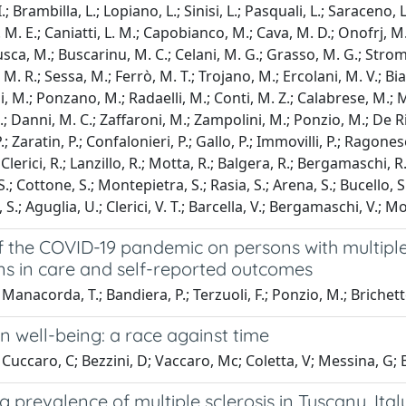
I.; Brambilla, L.; Lopiano, L.; Sinisi, L.; Pasquali, L.; Saraceno, 
 M. E.; Caniatti, L. M.; Capobianco, M.; Cava, M. D.; Onofrj, M.
sca, M.; Buscarinu, M. C.; Celani, M. G.; Grasso, M. G.; Stromi
M. R.; Sessa, M.; Ferrò, M. T.; Trojano, M.; Ercolani, M. V.; Bia
i, M.; Ponzano, M.; Radaelli, M.; Conti, M. Z.; Calabrese, M.; Mi
; Danni, M. C.; Zaffaroni, M.; Zampolini, M.; Ponzio, M.; De Riz
P.; Zaratin, P.; Confalonieri, P.; Gallo, P.; Immovilli, P.; Ragones
Clerici, R.; Lanzillo, R.; Motta, R.; Balgera, R.; Bergamaschi, R
; Cottone, S.; Montepietra, S.; Rasia, S.; Arena, S.; Bucello, S.;
 S.; Aguglia, U.; Clerici, V. T.; Barcella, V.; Bergamaschi, V.; M
 the COVID-19 pandemic on persons with multiple 
ns in care and self-reported outcomes
anacorda, T.; Bandiera, P.; Terzuoli, F.; Ponzio, M.; Brichetto,
an well-being: a race against time
Cuccaro, C; Bezzini, D; Vaccaro, Mc; Coletta, V; Messina, G; 
g prevalence of multiple sclerosis in Tuscany, Ital