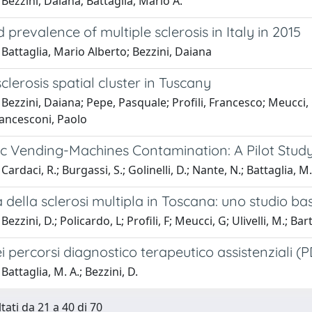
Bezzini, Daiana; Battaglia, Mario A.
 prevalence of multiple sclerosis in Italy in 2015
Battaglia, Mario Alberto; Bezzini, Daiana
sclerosis spatial cluster in Tuscany
Bezzini, Daiana; Pepe, Pasquale; Profili, Francesco; Meucci, G
rancesconi, Paolo
c Vending-Machines Contamination: A Pilot Stud
ardaci, R.; Burgassi, S.; Golinelli, D.; Nante, N.; Battaglia, M.
 della sclerosi multipla in Toscana: uno studio ba
ezzini, D.; Policardo, L; Profili, F; Meucci, G; Ulivelli, M.; Bar
ei percorsi diagnostico terapeutico assistenziali (P
Battaglia, M. A.; Bezzini, D.
tati da 21 a 40 di 70