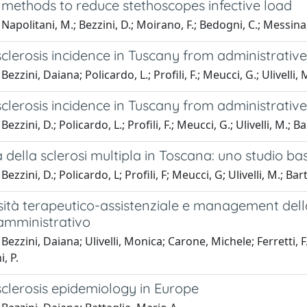
 methods to reduce stethoscopes infective load
Napolitani, M.; Bezzini, D.; Moirano, F.; Bedogni, C.; Messina
sclerosis incidence in Tuscany from administrativ
ezzini, Daiana; Policardo, L.; Profili, F.; Meucci, G.; Ulivelli, M
sclerosis incidence in Tuscany from administrativ
ezzini, D.; Policardo, L.; Profili, F.; Meucci, G.; Ulivelli, M.; Ba
 della sclerosi multipla in Toscana: uno studio bas
ezzini, D.; Policardo, L; Profili, F; Meucci, G; Ulivelli, M.; Bar
tà terapeutico-assistenziale e management della sc
 amministrativo
Bezzini, Daiana; Ulivelli, Monica; Carone, Michele; Ferretti, F.
, P.
sclerosis epidemiology in Europe