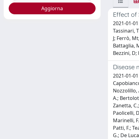
Effect o
2021-01-01 
Tassinari, T
J; Ferrò, Mt
Battaglia, 
Bezzini, D;
Disease m
2021-01-01 S
Capobianco,
Nozzolillo, 
A.; Bertolot
Zanetta, C.;
Paolicelli, 
Marinelli, F.
Patti, F.; T
G.; De Luca,