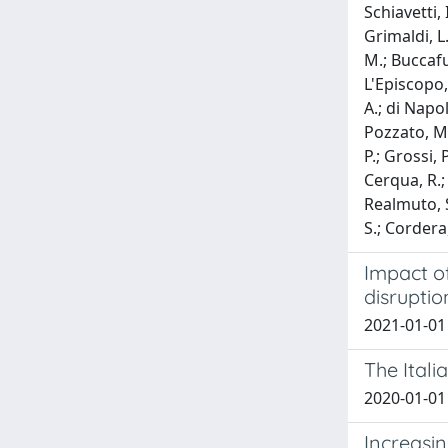
Schiavetti, 
Grimaldi, L.
M.; Buccafu
L'Episcopo, 
A.; di Napol
Pozzato, M.
P.; Grossi, 
Cerqua, R.; 
Realmuto, S.
S.; Cordera,
Impact of
disruptio
2021-01-01 M
The Itali
2020-01-01 
Increasin