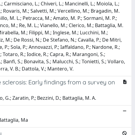
L.; Carmisciano, L.; Chiveri, L.; Mancinelli, L.; Moiola, L.;
; Rovaris, M.; Salvetti, M.; Vercellino, M.; Bragadin, M.
llo, M. L.; Petracca, M.; Amato, M. P.; Sormani, M. P.;
nco, M.; Re, M. L.; Vianello, M.; Clerico, M.; Battaglia, M.
rabella, M.; Filippi, M.; Inglese, M.; Lucchini, M.;
, M.; De Rossi, N.; De Stefano, N.; Cavalla, P.; De Mitri,
e, P.; Sola, P.; Annovazzi, P.; Iaffaldano, P.; Nardone, R.;
.; Totaro, R.; Iodice, R.; Capra, R.; Marangoni, S.;
 Banfi, S.; Bonavita, S.; Malucchi, S.; Tonietti, S.; Vollaro,
orra, V. B.; Dattola, V.; Mantero, V.
sclerosis: Early findings from a survey on
 G.; Zaratin, P.; Bezzini, D.; Battaglia, M. A.
Battaglia, Ma
y