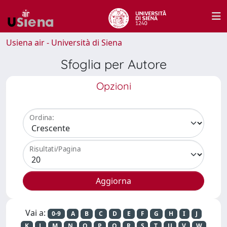
Usiena air - Università di Siena
Sfoglia per Autore
Opzioni
Ordina:
Risultati/Pagina
Vai a:
0-9
A
B
C
D
E
F
G
H
I
J
K
L
M
N
O
P
Q
R
S
T
U
V
W