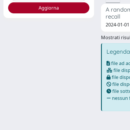
A randomi
recall
2024-01-01 F
Mostrati risul
Legenda
file ad 
file dis
file disp
file disp
file sot
nessun f