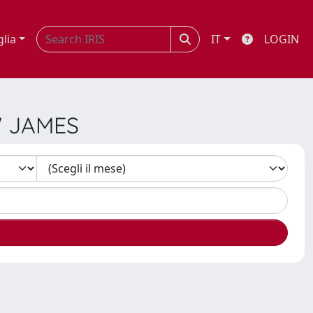
glia
IT
LOGIN
W JAMES