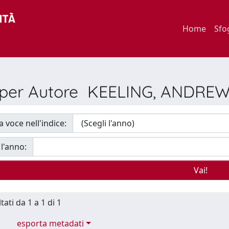
Home
Sfo
a per Autore KEELING, ANDRE
a voce nell'indice:
 l'anno:
tati da 1 a 1 di 1
esporta metadati