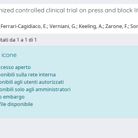
zed controlled clinical trial on press and block li
errari-Cagidiaco, E.; Verniani, G.; Keeling, A.; Zarone, F.; Sor
tati da 1 a 1 di 1
 icone
accesso aperto
ponibili sulla rete interna
onibili agli utenti autorizzati
onibili solo agli amministratori
to embargo
ile disponibile