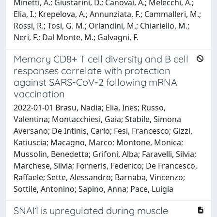
Minetti, A.; Giustarini, D.; Canovai, A.; Melecchi, A.;
Elia, I.; Krepelova, A.; Annunziata, F.; Cammalleri, M.;
Rossi, R.; Tosi, G. M.; Orlandini, M.; Chiariello, M.;
Neri, F.; Dal Monte, M.; Galvagni, F.
Memory CD8+ T cell diversity and B cell
responses correlate with protection
against SARS-CoV-2 following mRNA
vaccination
2022-01-01 Brasu, Nadia; Elia, Ines; Russo,
Valentina; Montacchiesi, Gaia; Stabile, Simona
Aversano; De Intinis, Carlo; Fesi, Francesco; Gizzi,
Katiuscia; Macagno, Marco; Montone, Monica;
Mussolin, Benedetta; Grifoni, Alba; Faravelli, Silvia;
Marchese, Silvia; Forneris, Federico; De Francesco,
Raffaele; Sette, Alessandro; Barnaba, Vincenzo;
Sottile, Antonino; Sapino, Anna; Pace, Luigia
SNAI1 is upregulated during muscle