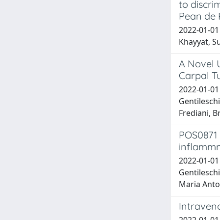
to discri
Pean de P
2022-01-01 
Khayyat, Su
A Novel 
Carpal T
2022-01-01 
Gentileschi
Frediani, 
POS0871 
inflamm
2022-01-01 
Gentileschi
Maria Anton
Intraveno