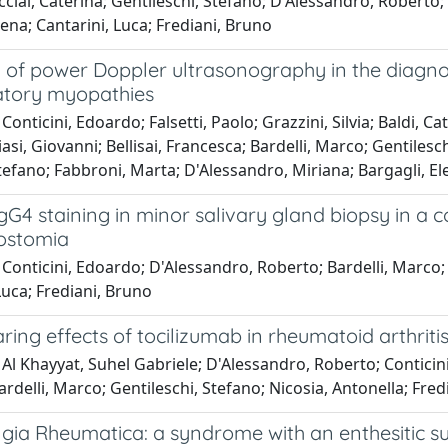
cciai, Caterina; Gentileschi, Stefano; D'Alessandro, Roberto; B
lena; Cantarini, Luca; Frediani, Bruno
 of power Doppler ultrasonography in the diagnos
tory myopathies
Conticini, Edoardo; Falsetti, Paolo; Grazzini, Silvia; Baldi, 
iasi, Giovanni; Bellisai, Francesca; Bardelli, Marco; Gentilesch
tefano; Fabbroni, Marta; D'Alessandro, Miriana; Bargagli, Ele
gG4 staining in minor salivary gland biopsy in a c
ostomia
Conticini, Edoardo; D'Alessandro, Roberto; Bardelli, Marco; F
Luca; Frediani, Bruno
ing effects of tocilizumab in rheumatoid arthrit
Al Khayyat, Suhel Gabriele; D'Alessandro, Roberto; Conticini,
ardelli, Marco; Gentileschi, Stefano; Nicosia, Antonella; Fred
gia Rheumatica: a syndrome with an enthesitic 