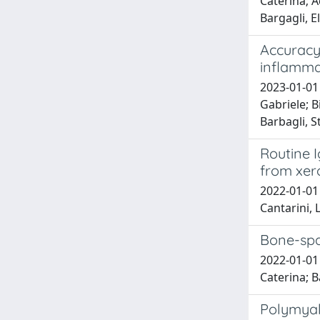
Caterina; A
Bargagli, E
Accuracy
inflamma
2023-01-01 
Gabriele; B
Barbagli, S
Routine I
from xer
2022-01-01 
Cantarini, 
Bone-spar
2022-01-01 
Caterina; B
Polymyal