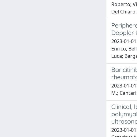
Roberto; Vi
Del Chiaro,
Peripher
Doppler 
2023-01-01 
Enrico; Bel
Luca; Barga
Baricitin
rheumatoi
2023-01-01 B
M.; Cantarin
Clinical,
polymyalg
ultrason
2023-01-01 