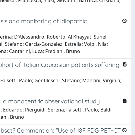
ellisai, Francesca; Biasi, Giovanni; Barreca, Cristiana;
is and monitoring of idiopathic
Caterina; D'Alessandro, Roberto; Al Khayyat, Suhel
i, Stefano; Garcia-Gonzalez, Estrella; Volpi, Nila;
na; Cantarini, Luca; Frediani, Bruno
ohort of Italian Caucasian patients suffering
alsetti, Paolo; Gentileschi, Stefano; Mancini, Virginia;
is: a monocentric observational study
 Edoardo; Pierguidi, Serena; Falsetti, Paolo; Baldi,
iani, Bruno
subset? Comment on: “Use of 18F FDG PET-CT