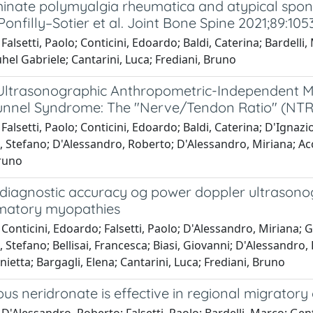
minate polymyalgia rheumatica and atypical spondyl
onfilly–Sotier et al. Joint Bone Spine 2021;89:105
Falsetti, Paolo; Conticini, Edoardo; Baldi, Caterina; Bardelli
hel Gabriele; Cantarini, Luca; Frediani, Bruno
Ultrasonographic Anthropometric-Independent M
unnel Syndrome: The "Nerve/Tendon Ratio" (NTR
Falsetti, Paolo; Conticini, Edoardo; Baldi, Caterina; D'Ignaz
, Stefano; D'Alessandro, Roberto; D'Alessandro, Miriana; Acc
Bruno
diagnostic accuracy og power doppler ultrasonogr
matory myopathies
Conticini, Edoardo; Falsetti, Paolo; D'Alessandro, Miriana; Gra
, Stefano; Bellisai, Francesca; Biasi, Giovanni; D'Alessandro, 
ietta; Bargagli, Elena; Cantarini, Luca; Frediani, Bruno
us neridronate is effective in regional migratory