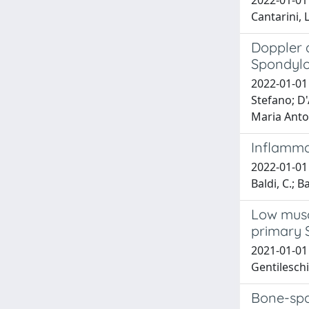
2022-01-01 
Cantarini, 
Doppler a
Spondyloa
2022-01-01 
Stefano; D'
Maria Anton
Inflammat
2022-01-01 C
Baldi, C.; B
Low musc
primary 
2021-01-01 
Gentileschi
Bone-spa