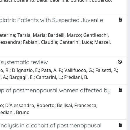
leschi, Stefano; Baldi, Caterina; Conticini, Edoardo;
diatric Patients with Suspected Juvenile
aterina; Tarsia, Maria; Bardelli, Marco; Gentileschi,
essandra; Fabiani, Claudia; Cantarini, Luca; Mazzei,
 systematic review
.; D'Ignazio, E.; Pata, A. P.; Vallifuoco, G.; Falsetti, P.;
 A.; Bargagli, E.; Cantarini, L.; Frediani, B.
oup of postmenopausal women affected by
do; D'Alessandro, Roberto; Bellisai, Francesca;
Frediani, Bruno
nalysis in a cohort of postmenopausal