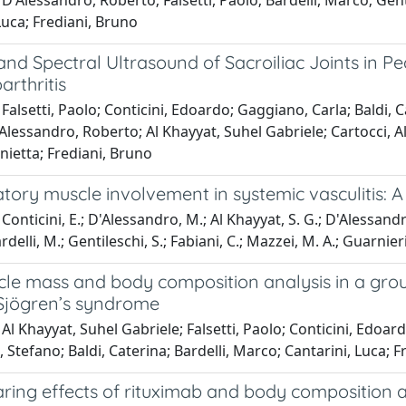
D'Alessandro, Roberto; Falsetti, Paolo; Bardelli, Marco; Genti
Luca; Frediani, Bruno
nd Spectral Ultrasound of Sacroiliac Joints in Pe
rthritis
Falsetti, Paolo; Conticini, Edoardo; Gaggiano, Carla; Baldi, C
Alessandro, Roberto; Al Khayyat, Suhel Gabriele; Cartocci, Al
ietta; Frediani, Bruno
ory muscle involvement in systemic vasculitis: A
onticini, E.; D'Alessandro, M.; Al Khayyat, S. G.; D'Alessandro, R
ardelli, M.; Gentileschi, S.; Fabiani, C.; Mazzei, M. A.; Guarnieri,
le mass and body composition analysis in a gr
Sjögren’s syndrome
Al Khayyat, Suhel Gabriele; Falsetti, Paolo; Conticini, Edoar
, Stefano; Baldi, Caterina; Bardelli, Marco; Cantarini, Luca; 
ring effects of rituximab and body composition a