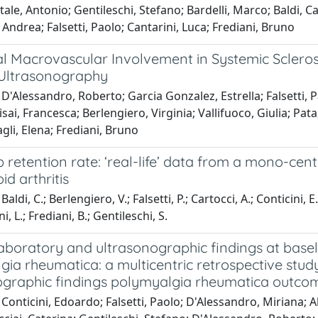
tale, Antonio; Gentileschi, Stefano; Bardelli, Marco; Baldi, 
 Andrea; Falsetti, Paolo; Cantarini, Luca; Frediani, Bruno
al Macrovascular Involvement in Systemic Scleros
Ultrasonography
D'Alessandro, Roberto; Garcia Gonzalez, Estrella; Falsetti, P
lisai, Francesca; Berlengiero, Virginia; Vallifuoco, Giulia; Pat
gli, Elena; Frediani, Bruno
ib retention rate: ‘real-life’ data from a mono-cen
d arthritis
aldi, C.; Berlengiero, V.; Falsetti, P.; Cartocci, A.; Conticini, 
i, L.; Frediani, B.; Gentileschi, S.
 laboratory and ultrasonographic findings at bas
ia rheumatica: a multicentric retrospective stud
ographic findings polymyalgia rheumatica outcom
Conticini, Edoardo; Falsetti, Paolo; D'Alessandro, Miriana; Al 