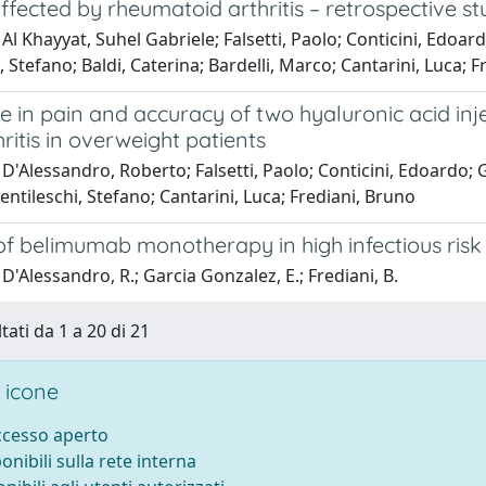
ected by rheumatoid arthritis – retrospective st
Al Khayyat, Suhel Gabriele; Falsetti, Paolo; Conticini, Edoar
, Stefano; Baldi, Caterina; Bardelli, Marco; Cantarini, Luca; 
e in pain and accuracy of two hyaluronic acid in
ritis in overweight patients
D'Alessandro, Roberto; Falsetti, Paolo; Conticini, Edoardo; G
entileschi, Stefano; Cantarini, Luca; Frediani, Bruno
of belimumab monotherapy in high infectious risk 
D'Alessandro, R.; Garcia Gonzalez, E.; Frediani, B.
tati da 1 a 20 di 21
 icone
accesso aperto
ponibili sulla rete interna