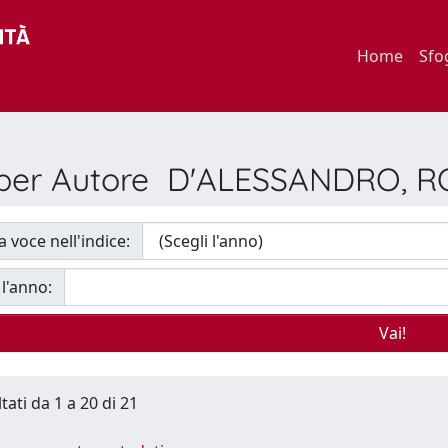
Home
Sfo
a per Autore D'ALESSANDRO, 
a voce nell'indice:
 l'anno:
tati da 1 a 20 di 21