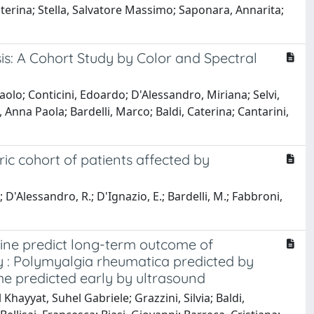
Caterina; Stella, Salvatore Massimo; Saponara, Annarita;
is: A Cohort Study by Color and Spectral
aolo; Conticini, Edoardo; D'Alessandro, Miriana; Selvi,
a, Anna Paola; Bardelli, Marco; Baldi, Caterina; Cantarini,
tric cohort of patients affected by
E.; D'Alessandro, R.; D'Ignazio, E.; Bardelli, M.; Fabbroni,
eline predict long-term outcome of
y : Polymyalgia rheumatica predicted by
e predicted early by ultrasound
Khayyat, Suhel Gabriele; Grazzini, Silvia; Baldi,