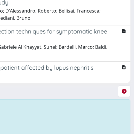
udy
do; D'Alessandro, Roberto; Bellisai, Francesca;
Frediani, Bruno
jection techniques for symptomatic knee
abriele Al Khayyat, Suhel; Bardelli, Marco; Baldi,
patient affected by lupus nephritis