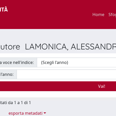
Home
Sfo
r Autore LAMONICA, ALESSAND
a voce nell'indice:
 l'anno:
tati da 1 a 1 di 1
esporta metadati