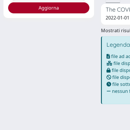
The COVID
2022-01-01
Mostrati risul
Legenda
file ad 
file dis
file disp
file disp
file sot
nessun f