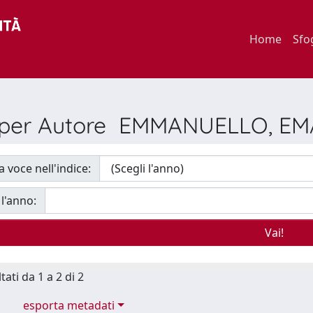
Home
Sfo
a per Autore EMMANUELLO, E
a voce nell'indice:
 l'anno:
tati da 1 a 2 di 2
esporta metadati