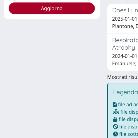
Does Lumb
2025-01-01 
Plantone, 
Respirato
Atrophy
2024-01-01 
Emanuele; 
Mostrati risul
Legenda
file ad 
file dis
file disp
file disp
file sot