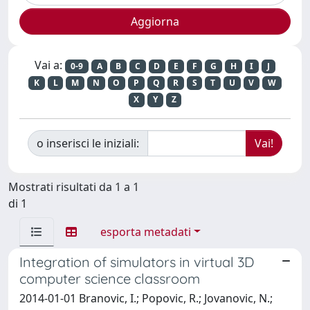
Vai a:
0-9
A
B
C
D
E
F
G
H
I
J
K
L
M
N
O
P
Q
R
S
T
U
V
W
X
Y
Z
o inserisci le iniziali:
Mostrati risultati da 1 a 1
di 1
esporta metadati
Integration of simulators in virtual 3D
computer science classroom
2014-01-01 Branovic, I.; Popovic, R.; Jovanovic, N.;