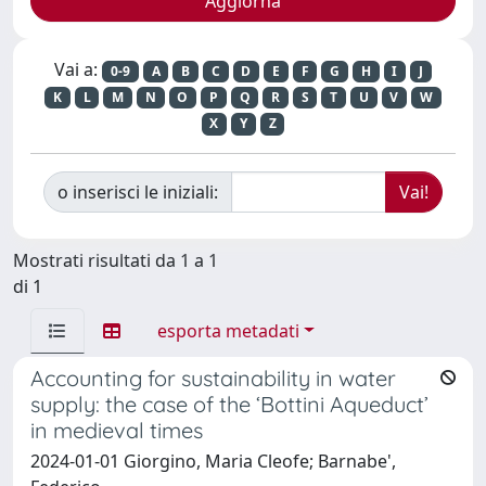
Vai a:
0-9
A
B
C
D
E
F
G
H
I
J
K
L
M
N
O
P
Q
R
S
T
U
V
W
X
Y
Z
o inserisci le iniziali:
Mostrati risultati da 1 a 1
di 1
esporta metadati
Accounting for sustainability in water
supply: the case of the ‘Bottini Aqueduct’
in medieval times
2024-01-01 Giorgino, Maria Cleofe; Barnabe',