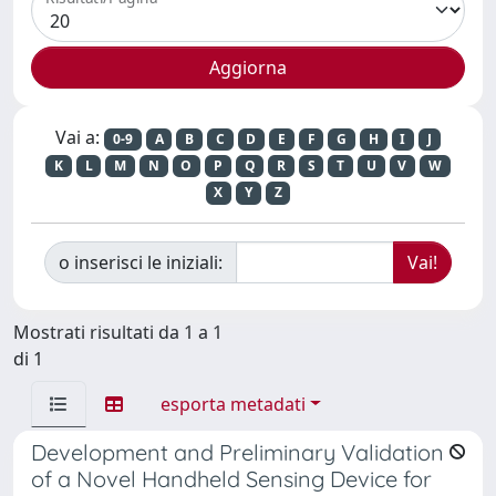
Vai a:
0-9
A
B
C
D
E
F
G
H
I
J
K
L
M
N
O
P
Q
R
S
T
U
V
W
X
Y
Z
o inserisci le iniziali:
Mostrati risultati da 1 a 1
di 1
esporta metadati
Development and Preliminary Validation
of a Novel Handheld Sensing Device for