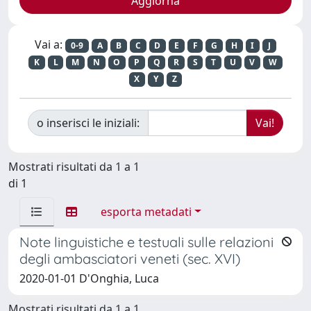
Vai a:
0-9
A
B
C
D
E
F
G
H
I
J
K
L
M
N
O
P
Q
R
S
T
U
V
W
X
Y
Z
o inserisci le iniziali:
Mostrati risultati da 1 a 1
di 1
esporta metadati
Note linguistiche e testuali sulle relazioni
degli ambasciatori veneti (sec. XVI)
2020-01-01 D'Onghia, Luca
Mostrati risultati da 1 a 1