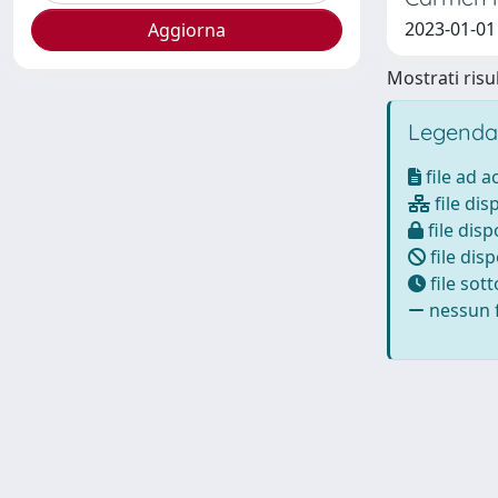
2023-01-01
Mostrati risul
Legenda
file ad 
file dis
file disp
file disp
file sot
nessun f