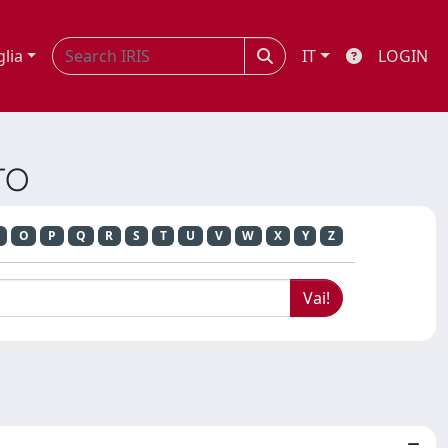
glia
IT
LOGIN
TTO
O
P
Q
R
S
T
U
V
W
X
Y
Z