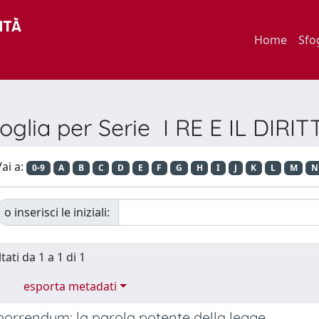
Home
Sfo
oglia per Serie I RE E IL DIRI
ai a:
0-9
A
B
C
D
E
F
G
H
I
J
K
L
M
N
o inserisci le iniziali:
tati da 1 a 1 di 1
esporta metadati
orrendum: la parola potente della legge