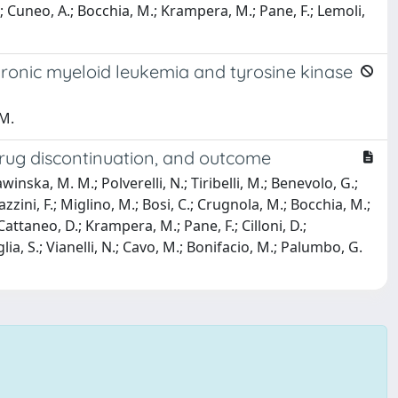
.; Cuneo, A.; Bocchia, M.; Krampera, M.; Pane, F.; Lemoli,
hronic myeloid leukemia and tyrosine kinase
 M.
 drug discontinuation, and outcome
awinska, M. M.; Polverelli, N.; Tiribelli, M.; Benevolo, G.;
vazzini, F.; Miglino, M.; Bosi, C.; Crugnola, M.; Bocchia, M.;
 Cattaneo, D.; Krampera, M.; Pane, F.; Cilloni, D.;
lia, S.; Vianelli, N.; Cavo, M.; Bonifacio, M.; Palumbo, G.