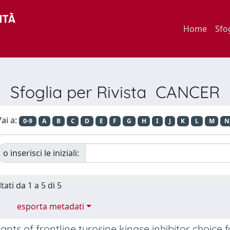
Home
Sfo
Sfoglia per Rivista CANCER
ai a:
0-9
A
B
C
D
E
F
G
H
I
J
K
L
M
N
o inserisci le iniziali:
tati da 1 a 5 di 5
esporta metadati
nts of frontline tyrosine kinase inhibitor choice 