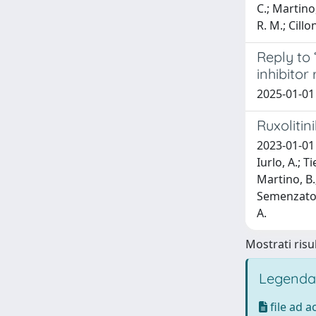
C.; Martino
R. M.; Cillo
Reply to 
inhibitor
2025-01-01 
Ruxolitin
2023-01-01 P
Iurlo, A.; T
Martino, B.;
Semenzato, 
A.
Mostrati risul
Legenda
file ad 