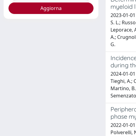
myeloid 
2023-01-01 T
S. L.; Russo
Leporace, A.
A.; Crugnola
G.
Incidence
during t
2024-01-01 P
Tieghi, A.; 
Martino, B.;
Semenzato, 
Periphera
phase my
2022-01-01 P
Polverelli, 