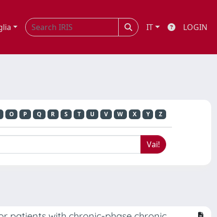
glia
IT
LOGIN
O
P
Q
R
S
T
U
V
W
X
Y
Z
for patients with chronic-phase chronic