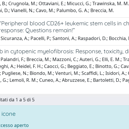
, B.; Crugnola, M.; Ottaviani, E.; Micucci, G.; Trawinska, M. M
ni, D.; Vianelli, N.; Cavo, M.; Palumbo, G. A.; Breccia, M.
“Peripheral blood CD26+ leukemic stem cells in c
 response: Questions remain!”
Sicuranza, A.; Pacelli, P.; Santoni, A.; Raspadori, D.; Bocchia,
ib in cytopenic myelofibrosis: Response, toxicity,
alandri, F.; Breccia, M.; Mazzoni, C.; Auteri, G.; Elli, E. M.; Tr
ieghi, A.; Heidel, F. H.; Caocci, G.; Beggiato, E.; Binotto, G.; Ca
 Pugliese, N.; Biondo, M.; Venturi, M.; Scaffidi, L.; Isidori, A.;
G.; Lemoli, R. M.; Cuneo, A.; Abruzzese, E.; Bartoletti, D.; Pag
tati da 1 a 5 di 5
 icone
accesso aperto