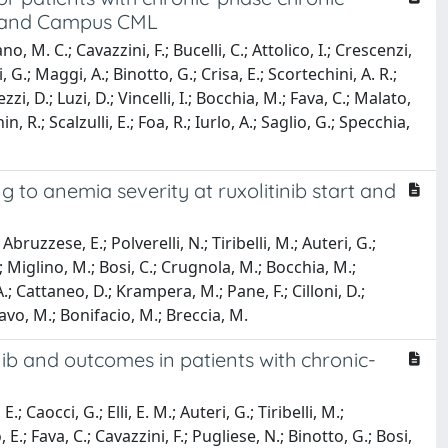
MC and Campus CML
, M. C.; Cavazzini, F.; Bucelli, C.; Attolico, I.; Crescenzi,
 G.; Maggi, A.; Binotto, G.; Crisa, E.; Scortechini, A. R.;
i, D.; Luzi, D.; Vincelli, I.; Bocchia, M.; Fava, C.; Malato,
 R.; Scalzulli, E.; Foa, R.; Iurlo, A.; Saglio, G.; Specchia,
g to anemia severity at ruxolitinib start and
Abruzzese, E.; Polverelli, N.; Tiribelli, M.; Auteri, G.;
E.; Miglino, M.; Bosi, C.; Crugnola, M.; Bocchia, M.;
A.; Cattaneo, D.; Krampera, M.; Pane, F.; Cilloni, D.;
avo, M.; Bonifacio, M.; Breccia, M.
nib and outcomes in patients with chronic-
; Caocci, G.; Elli, E. M.; Auteri, G.; Tiribelli, M.;
 E.; Fava, C.; Cavazzini, F.; Pugliese, N.; Binotto, G.; Bosi,