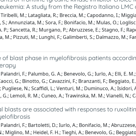
leukemia: A study from the Registro Italiano L
iribelli, M.; Latagliata, R.; Breccia, M.; Capodanno, I.; Miggiano
, S.; Annunziata, M.; Sora, F.; Bonifacio, M.; Mulas, O.; Loglisci,
 P.; Sancetta, R.; Murgano, P.; Abruzzese, E.; Stagno, F.; Rapezz
, M.; Pizzuti, M.; Lunghi, F.; Galimberti, S.; Dalmazzo, M.; Fanin,
 of blast phase in myelofibrosis patients accordin
herapy
alandri, F.; Palumbo, G. A.; Benevolo, G.; Iurlo, A.; Elli, E. M.; 
Caocci, G.; Binotto, G.; Cavazzini, F.; Branzanti, F.; Beggiato, 
 Pugliese, N.; Scaffidi, L.; Venturi, M.; Duminuco, A.; Isidori, 
G.; Lemoli, R. M.; Cuneo, A.; Trawinska, M. M.; Vianelli, N.; C
l blasts are associated with responses to ruxoliti
elofibrosis
alandri, F.; Bartoletti, D.; Iurlo, A.; Bonifacio, M.; Abruzzese, E.
N.; Miglino, M.; Heidel, F. H.; Tieghi, A.; Benevolo, G.; Beggiato,