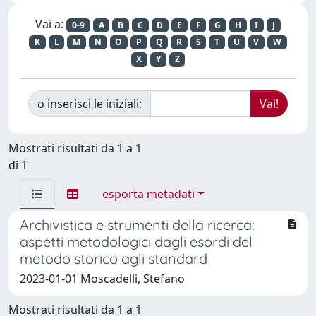
Vai a:
0-9
A
B
C
D
E
F
G
H
I
J
K
L
M
N
O
P
Q
R
S
T
U
V
W
X
Y
Z
o inserisci le iniziali:
Mostrati risultati da 1 a 1
di 1
esporta metadati
Archivistica e strumenti della ricerca:
aspetti metodologici dagli esordi del
metodo storico agli standard
2023-01-01 Moscadelli, Stefano
Mostrati risultati da 1 a 1