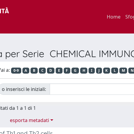
Home
Sfo
ia per Serie CHEMICAL IMMU
ai a:
0-9
A
B
C
D
E
F
G
H
I
J
K
L
M
N
o inserisci le iniziali:
tati da 1 a 1 di 1
esporta metadati
f Th1 and Th2 cells