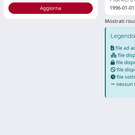
1996-01-01 
Mostrati risul
Legenda
file ad 
file dis
file disp
file disp
file sot
nessun f