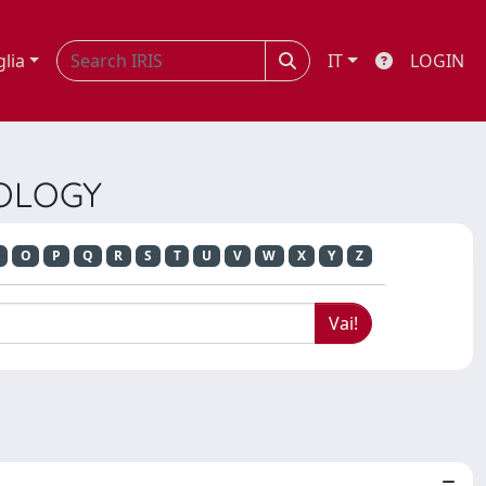
glia
IT
LOGIN
NOLOGY
O
P
Q
R
S
T
U
V
W
X
Y
Z