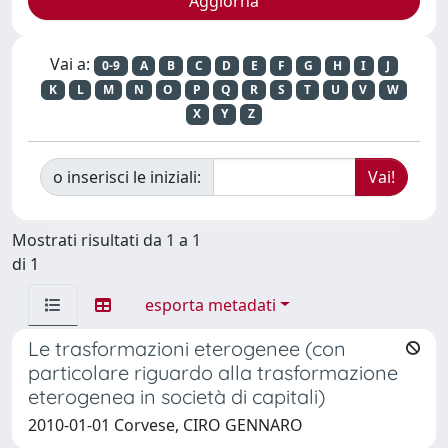
Vai a:
0-9
A
B
C
D
E
F
G
H
I
J
K
L
M
N
O
P
Q
R
S
T
U
V
W
X
Y
Z
o inserisci le iniziali:
Mostrati risultati da 1 a 1
di 1
esporta metadati
Le trasformazioni eterogenee (con
particolare riguardo alla trasformazione
eterogenea in società di capitali)
2010-01-01 Corvese, CIRO GENNARO