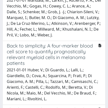
2021-01-01 Mandala, M.; Larkin, J.; Ascierto, P. A.; Del
Vecchio, M.; Gogas, H.; Cowey, C. L.; Arance, A.;
Dalle, S.; Schenker, M.; Grob, J. -J.; Chiarion-Sileni, V.;
Marquez, I.; Butler, M. O.; Di Giacomo, A. M.; Lutzky,
J.; De La Cruz-Merino, L.; Atkinson, V.; Arenberger, P.;
Hill, A.; Fecher, L.; Millward, M.; Khushalani, N. I.; De
Pril, V.; Lobo, M.; Weber, J.
Back to simplicity: A four-marker blood
cell score to quantify prognostically
relevant myeloid cells in melanoma
patients
2021-01-01 Huber, V.; Di Guardo, L.; Lalli, L.;
Giardiello, D.; Cova, A.; Squarcina, P.; Frati, P.; Di
Giacomo, A. M.; Pilla, L.; Tazzari, M.; Camisaschi, C.;
Arienti, F.; Castelli, C.; Rodolfo, M.; Beretta, V.; Di
Nicola, M.; Maio, M.; Del Vecchio, M.; De Braud, F.;
Mariani, L.; Rivoltini, L.