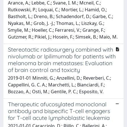
Arance, A.; Lebbe, C.; Svane, I. M.; Mcneil, C.;
Rutkowski, P.; Loquai, C.; Mortier, L.; Hamid, O.;
Bastholt, L.; Dreno, B.; Schadendorf, D.; Garbe, C.;
Nyakas, M.; Grob, J. -J.; Thomas, L.; Liszkay, G.;
Smylie, M.; Hoeller, C.; Ferraresi, V.; Grange, F.;
Gutzmer, R.; Pikiel, J.; Hosein, F.; Simsek, B.; Maio, M.
Stereotactic radiosurgery combined with
nivolumab or Ipilimumab for patients with
melanoma brain metastases: Evaluation
of brain control and toxicity
2019-01-01 Minniti, G.; Anzellini, D.; Reverberi, C.;
Cappellini, G. C. A.; Marchetti, L.; Bianciardi, F.;
Bozzao, A.; Osti, M.; Gentile, P. C.; Esposito, V.
Therapeutic afucosylated monoclonal
antibody and bispecific T-cell engagers
for T-cell acute lymphoblastic leukemia
2021-01-01 Caracciolo, D.; Riillo, C.; Ballerini, A.;