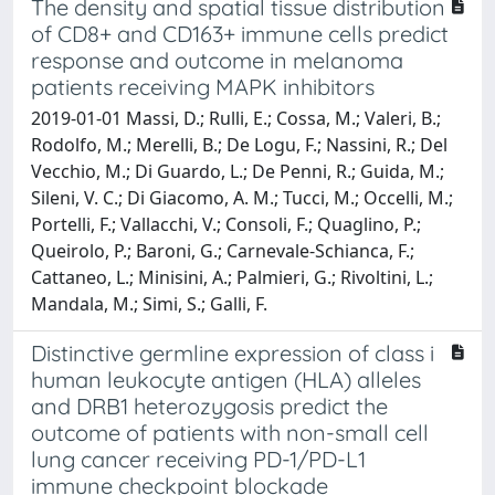
The density and spatial tissue distribution
of CD8+ and CD163+ immune cells predict
response and outcome in melanoma
patients receiving MAPK inhibitors
2019-01-01 Massi, D.; Rulli, E.; Cossa, M.; Valeri, B.;
Rodolfo, M.; Merelli, B.; De Logu, F.; Nassini, R.; Del
Vecchio, M.; Di Guardo, L.; De Penni, R.; Guida, M.;
Sileni, V. C.; Di Giacomo, A. M.; Tucci, M.; Occelli, M.;
Portelli, F.; Vallacchi, V.; Consoli, F.; Quaglino, P.;
Queirolo, P.; Baroni, G.; Carnevale-Schianca, F.;
Cattaneo, L.; Minisini, A.; Palmieri, G.; Rivoltini, L.;
Mandala, M.; Simi, S.; Galli, F.
Distinctive germline expression of class i
human leukocyte antigen (HLA) alleles
and DRB1 heterozygosis predict the
outcome of patients with non-small cell
lung cancer receiving PD-1/PD-L1
immune checkpoint blockade