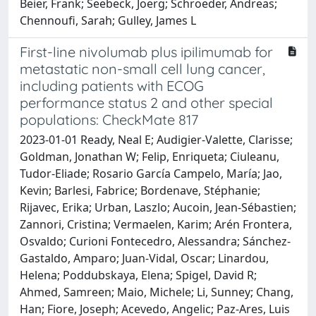
Beier, Frank; Seebeck, Joerg; Schroeder, Andreas;
Chennoufi, Sarah; Gulley, James L
First-line nivolumab plus ipilimumab for
metastatic non-small cell lung cancer,
including patients with ECOG
performance status 2 and other special
populations: CheckMate 817
2023-01-01 Ready, Neal E; Audigier-Valette, Clarisse;
Goldman, Jonathan W; Felip, Enriqueta; Ciuleanu,
Tudor-Eliade; Rosario García Campelo, María; Jao,
Kevin; Barlesi, Fabrice; Bordenave, Stéphanie;
Rijavec, Erika; Urban, Laszlo; Aucoin, Jean-Sébastien;
Zannori, Cristina; Vermaelen, Karim; Arén Frontera,
Osvaldo; Curioni Fontecedro, Alessandra; Sánchez-
Gastaldo, Amparo; Juan-Vidal, Oscar; Linardou,
Helena; Poddubskaya, Elena; Spigel, David R;
Ahmed, Samreen; Maio, Michele; Li, Sunney; Chang,
Han; Fiore, Joseph; Acevedo, Angelic; Paz-Ares, Luis