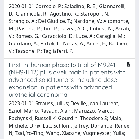
2020-01-01 Correale, P.; Saladino, R. E.; Giannarelli,
D.; Giannicola, R.; Agostino, R.; Staropoli, N.;
Strangio, A.; Del Giudice, T.; Nardone, V.; Altomonte,
M.; Pastina, P.; Tini, P.; Falzea, A. C.; Imbesi, N.; Arcati,
V.; Romeo, G.; Caracciolo, D.; Luce, A.; Caraglia, M.;
Giordano, A.; Pirtoli, L.; Necas, A.; Amler, E.; Barbieri,
V.; Tassone, P.; Tagliaferri, P.
First-in-human phase Ib trial of M9241
(NHS-IL12) plus avelumab in patients with
advanced solid tumors, including dose
expansion in patients with advanced
urothelial carcinoma
2023-01-01 Strauss, Julius; Deville, Jean-Laurent;
Sznol, Mario; Ravaud, Alain; Maruzzo, Marco;
Pachynski, Russell K; Gourdin, Theodore S; Maio,
Michele; Dirix, Luc; Schlom, Jeffrey; Donahue, Renee
N; Tsai, Yo-Ting; Wang, Xiaozhe; Vugmeyster, Yulia;