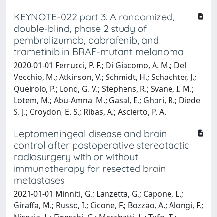
KEYNOTE-022 part 3: A randomized,
double-blind, phase 2 study of
pembrolizumab, dabrafenib, and
trametinib in BRAF-mutant melanoma
2020-01-01 Ferrucci, P. F.; Di Giacomo, A. M.; Del
Vecchio, M.; Atkinson, V.; Schmidt, H.; Schachter, J.;
Queirolo, P.; Long, G. V.; Stephens, R.; Svane, I. M.;
Lotem, M.; Abu-Amna, M.; Gasal, E.; Ghori, R.; Diede,
S. J.; Croydon, E. S.; Ribas, A.; Ascierto, P. A.
Leptomeningeal disease and brain
control after postoperative stereotactic
radiosurgery with or without
immunotherapy for resected brain
metastases
2021-01-01 Minniti, G.; Lanzetta, G.; Capone, L.;
Giraffa, M.; Russo, I.; Cicone, F.; Bozzao, A.; Alongi, F.;
Nicosia, L.; Fineschi, G.; Marchetti, L.; Tufo, T.;