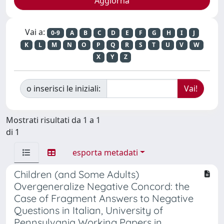
Vai a:
0-9
A
B
C
D
E
F
G
H
I
J
K
L
M
N
O
P
Q
R
S
T
U
V
W
X
Y
Z
o inserisci le iniziali:
Mostrati risultati da 1 a 1
di 1
esporta metadati
Children (and Some Adults)
Overgeneralize Negative Concord: the
Case of Fragment Answers to Negative
Questions in Italian, University of
Pennsylvania Working Papers in