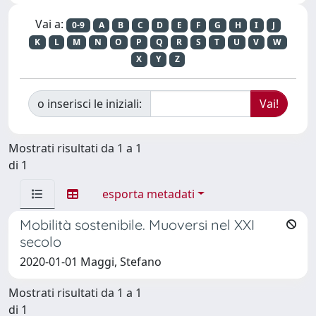
Vai a:
0-9
A
B
C
D
E
F
G
H
I
J
K
L
M
N
O
P
Q
R
S
T
U
V
W
X
Y
Z
o inserisci le iniziali:
Mostrati risultati da 1 a 1
di 1
esporta metadati
Mobilità sostenibile. Muoversi nel XXI
secolo
2020-01-01 Maggi, Stefano
Mostrati risultati da 1 a 1
di 1