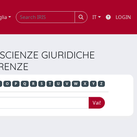
glia
IT
LOGIN
 SCIENZE GIURIDICHE
IRENZE
O
P
Q
R
S
T
U
V
W
X
Y
Z