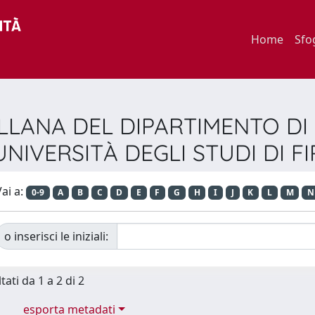
Home
Sfo
COLLANA DEL DIPARTIMENTO DI
UNIVERSITÀ DEGLI STUDI DI F
ai a:
0-9
A
B
C
D
E
F
G
H
I
J
K
L
M
N
o inserisci le iniziali:
tati da 1 a 2 di 2
esporta metadati