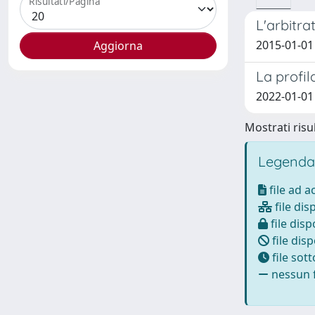
Risultati/Pagina
L'arbitra
2015-01-01 
La profil
2022-01-01
Mostrati risul
Legenda
file ad 
file dis
file disp
file disp
file sot
nessun f