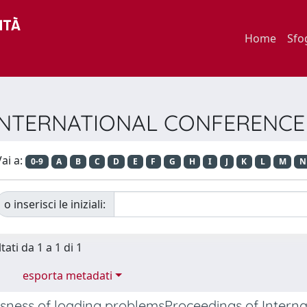
Home
Sfo
E ... INTERNATIONAL CONFERE
ai a:
0-9
A
B
C
D
E
F
G
H
I
J
K
L
M
N
o inserisci le iniziali:
tati da 1 a 1 di 1
esporta metadati
usness of loading problemsProceedings of Intern