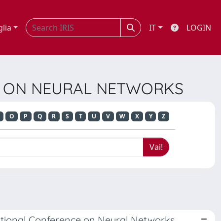
glia
IT
LOGIN
NCE ON NEURAL NETWORKS
O
P
Q
R
S
T
U
V
W
X
Y
Z
ational Conference on Neural Networks