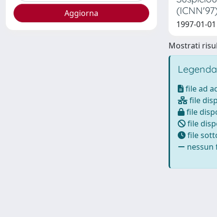
(ICNN'97
1997-01-01 F
Mostrati risul
Legenda
file ad 
file dis
file disp
file disp
file sot
nessun f