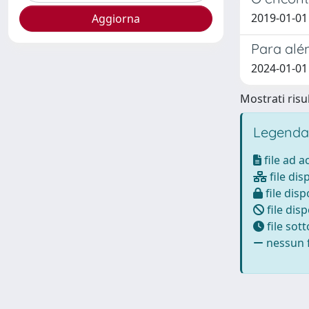
2019-01-01
Para além
2024-01-01
Mostrati risul
Legenda
file ad 
file dis
file disp
file disp
file sot
nessun f