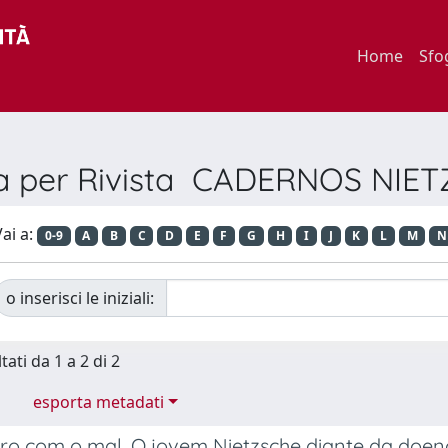
Home
Sfo
ia per Rivista CADERNOS NIE
ai a:
0-9
A
B
C
D
E
F
G
H
I
J
K
L
M
N
o inserisci le iniziali:
tati da 1 a 2 di 2
esporta metadati
ro com o mal. O jovem Nietzsche diante da doenç