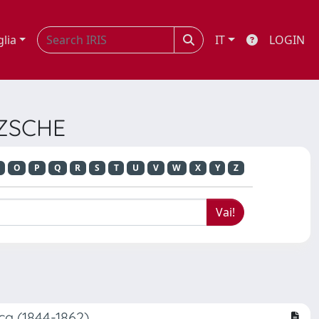
glia
IT
LOGIN
TZSCHE
O
P
Q
R
S
T
U
V
W
X
Y
Z
a (1844-1862)