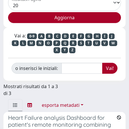
Vai a:
0-9
A
B
C
D
E
F
G
H
I
J
K
L
M
N
O
P
Q
R
S
T
U
V
W
X
Y
Z
o inserisci le iniziali:
Mostrati risultati da 1 a 3
di 3
esporta metadati
Heart Failure analysis Dashboard for
patient's remote monitoring combining