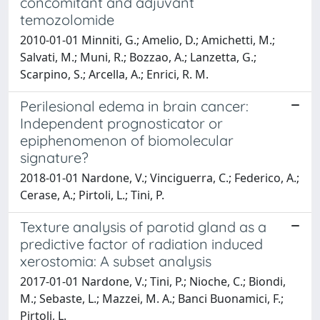
concomitant and adjuvant
temozolomide
2010-01-01 Minniti, G.; Amelio, D.; Amichetti, M.;
Salvati, M.; Muni, R.; Bozzao, A.; Lanzetta, G.;
Scarpino, S.; Arcella, A.; Enrici, R. M.
Perilesional edema in brain cancer:
Independent prognosticator or
epiphenomenon of biomolecular
signature?
2018-01-01 Nardone, V.; Vinciguerra, C.; Federico, A.;
Cerase, A.; Pirtoli, L.; Tini, P.
Texture analysis of parotid gland as a
predictive factor of radiation induced
xerostomia: A subset analysis
2017-01-01 Nardone, V.; Tini, P.; Nioche, C.; Biondi,
M.; Sebaste, L.; Mazzei, M. A.; Banci Buonamici, F.;
Pirtoli, L.