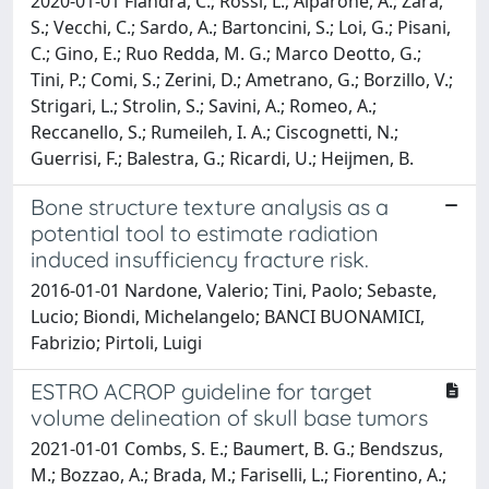
2020-01-01 Fiandra, C.; Rossi, L.; Alparone, A.; Zara,
S.; Vecchi, C.; Sardo, A.; Bartoncini, S.; Loi, G.; Pisani,
C.; Gino, E.; Ruo Redda, M. G.; Marco Deotto, G.;
Tini, P.; Comi, S.; Zerini, D.; Ametrano, G.; Borzillo, V.;
Strigari, L.; Strolin, S.; Savini, A.; Romeo, A.;
Reccanello, S.; Rumeileh, I. A.; Ciscognetti, N.;
Guerrisi, F.; Balestra, G.; Ricardi, U.; Heijmen, B.
Bone structure texture analysis as a
potential tool to estimate radiation
induced insufficiency fracture risk.
2016-01-01 Nardone, Valerio; Tini, Paolo; Sebaste,
Lucio; Biondi, Michelangelo; BANCI BUONAMICI,
Fabrizio; Pirtoli, Luigi
ESTRO ACROP guideline for target
volume delineation of skull base tumors
2021-01-01 Combs, S. E.; Baumert, B. G.; Bendszus,
M.; Bozzao, A.; Brada, M.; Fariselli, L.; Fiorentino, A.;