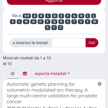
Vai a:
0-9
A
B
C
D
E
F
G
H
I
J
K
L
M
N
O
P
Q
R
S
T
U
V
W
X
Y
Z
o inserisci le iniziali:
Mostrati risultati da 1 a 10
di 10
esporta metadati
Automatic genetic planning for
volumetric modulated arc therapy: A
large multi-centre validation for prostate
cancer