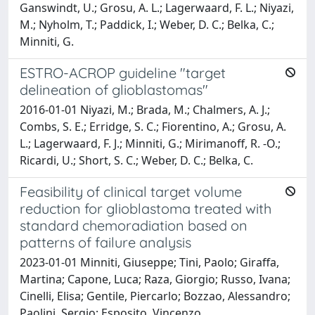
Ganswindt, U.; Grosu, A. L.; Lagerwaard, F. L.; Niyazi,
M.; Nyholm, T.; Paddick, I.; Weber, D. C.; Belka, C.;
Minniti, G.
ESTRO-ACROP guideline "target
delineation of glioblastomas"
2016-01-01 Niyazi, M.; Brada, M.; Chalmers, A. J.;
Combs, S. E.; Erridge, S. C.; Fiorentino, A.; Grosu, A.
L.; Lagerwaard, F. J.; Minniti, G.; Mirimanoff, R. -O.;
Ricardi, U.; Short, S. C.; Weber, D. C.; Belka, C.
Feasibility of clinical target volume
reduction for glioblastoma treated with
standard chemoradiation based on
patterns of failure analysis
2023-01-01 Minniti, Giuseppe; Tini, Paolo; Giraffa,
Martina; Capone, Luca; Raza, Giorgio; Russo, Ivana;
Cinelli, Elisa; Gentile, Piercarlo; Bozzao, Alessandro;
Paolini, Sergio; Esposito, Vincenzo