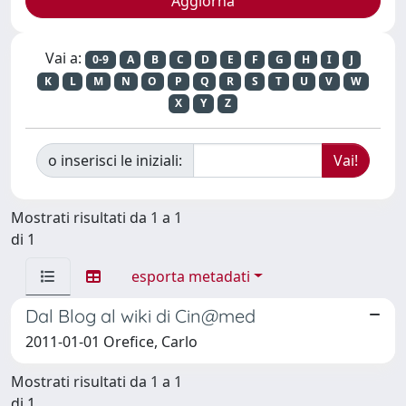
Vai a:
0-9
A
B
C
D
E
F
G
H
I
J
K
L
M
N
O
P
Q
R
S
T
U
V
W
X
Y
Z
o inserisci le iniziali:
Mostrati risultati da 1 a 1
di 1
esporta metadati
Dal Blog al wiki di Cin@med
2011-01-01 Orefice, Carlo
Mostrati risultati da 1 a 1
di 1