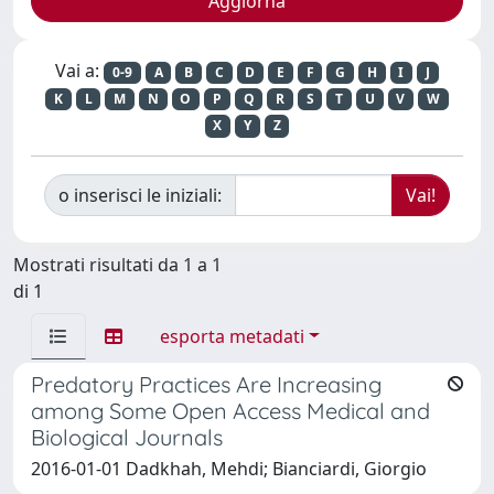
Vai a:
0-9
A
B
C
D
E
F
G
H
I
J
K
L
M
N
O
P
Q
R
S
T
U
V
W
X
Y
Z
o inserisci le iniziali:
Mostrati risultati da 1 a 1
di 1
esporta metadati
Predatory Practices Are Increasing
among Some Open Access Medical and
Biological Journals
2016-01-01 Dadkhah, Mehdi; Bianciardi, Giorgio