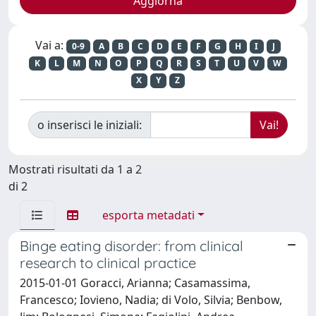
Vai a:
0-9
A
B
C
D
E
F
G
H
I
J
K
L
M
N
O
P
Q
R
S
T
U
V
W
X
Y
Z
o inserisci le iniziali:
Mostrati risultati da 1 a 2
di 2
esporta metadati
Binge eating disorder: from clinical
research to clinical practice
2015-01-01 Goracci, Arianna; Casamassima,
Francesco; Iovieno, Nadia; di Volo, Silvia; Benbow,