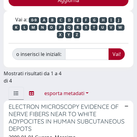
Vai a:
0-9
A
B
C
D
E
F
G
H
I
J
K
L
M
N
O
P
Q
R
S
T
U
V
W
X
Y
Z
o inserisci le iniziali:
Mostrati risultati da 1 a 4
di 4
esporta metadati
ELECTRON MICROSCOPY EVIDENCE OF
NERVE FIBERS NEAR TO WHITE
ADYPOCITES IN HUMAN SUBCUTANEOUS
DEPOTS