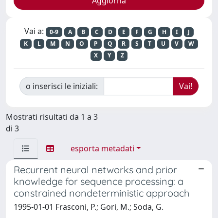
Vai a:
0-9
A
B
C
D
E
F
G
H
I
J
K
L
M
N
O
P
Q
R
S
T
U
V
W
X
Y
Z
o inserisci le iniziali:
Mostrati risultati da 1 a 3
di 3
esporta metadati
Recurrent neural networks and prior
knowledge for sequence processing: a
constrained nondeterministic approach
1995-01-01 Frasconi, P.; Gori, M.; Soda, G.