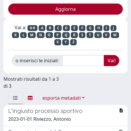
Vai a:
0-9
A
B
C
D
E
F
G
H
I
J
K
L
M
N
O
P
Q
R
S
T
U
V
W
X
Y
Z
o inserisci le iniziali:
Mostrati risultati da 1 a 3
di 3
esporta metadati
L'ingiusto processo sportivo
2023-01-01 Riviezzo, Antonio