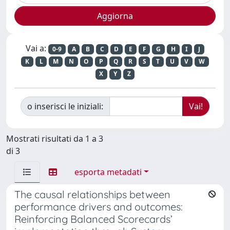
Vai a:
0-9
A
B
C
D
E
F
G
H
I
J
K
L
M
N
O
P
Q
R
S
T
U
V
W
X
Y
Z
o inserisci le iniziali:
Mostrati risultati da 1 a 3
di 3
esporta metadati
The causal relationships between
performance drivers and outcomes:
Reinforcing Balanced Scorecards’