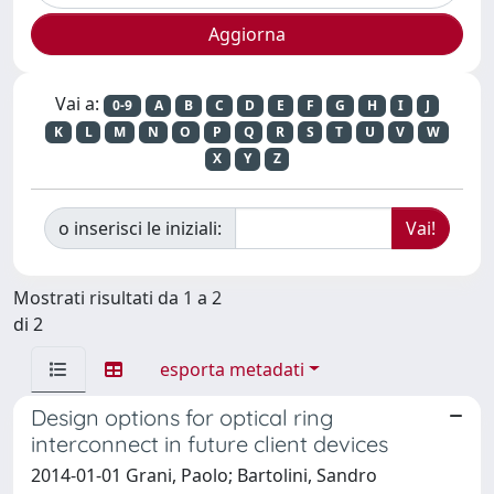
Vai a:
0-9
A
B
C
D
E
F
G
H
I
J
K
L
M
N
O
P
Q
R
S
T
U
V
W
X
Y
Z
o inserisci le iniziali:
Mostrati risultati da 1 a 2
di 2
esporta metadati
Design options for optical ring
interconnect in future client devices
2014-01-01 Grani, Paolo; Bartolini, Sandro