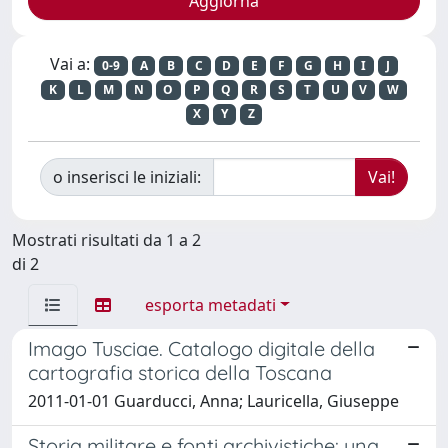
Vai a:
0-9
A
B
C
D
E
F
G
H
I
J
K
L
M
N
O
P
Q
R
S
T
U
V
W
X
Y
Z
o inserisci le iniziali:
Mostrati risultati da 1 a 2
di 2
esporta metadati
Imago Tusciae. Catalogo digitale della
cartografia storica della Toscana
2011-01-01 Guarducci, Anna; Lauricella, Giuseppe
Storia militare e fonti archivistiche: una