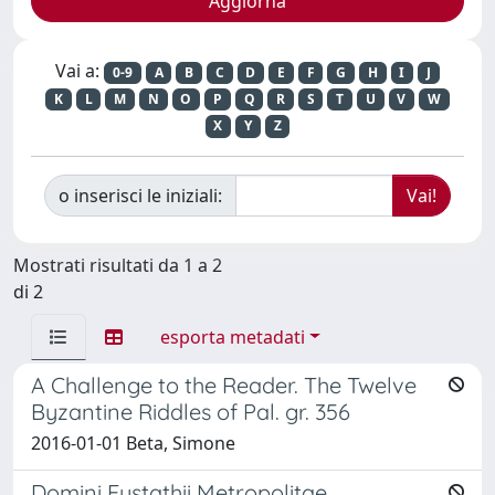
Vai a:
0-9
A
B
C
D
E
F
G
H
I
J
K
L
M
N
O
P
Q
R
S
T
U
V
W
X
Y
Z
o inserisci le iniziali:
Mostrati risultati da 1 a 2
di 2
esporta metadati
A Challenge to the Reader. The Twelve
Byzantine Riddles of Pal. gr. 356
2016-01-01 Beta, Simone
Domini Eustathii Metropolitae